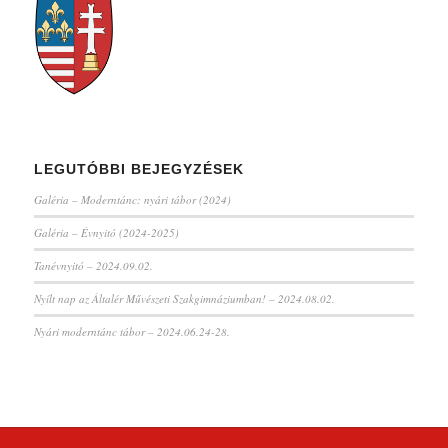
LEGUTÓBBI BEJEGYZÉSEK
Galéria – Moderntánc: nyári tábor (2024)
Galéria – Évnyitó (2024-2025)
Tanévnyitó – 2024.09.02.
Nyílt nap az Általér Művészeti Szakgimnáziumban! – 2024.08.02.
Nyári moderntánc tábor – 2024.06.24-28.