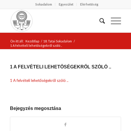
Sokadalom
Egyesület
Elérhetőség
Ön itt áll:
Kezdőlap
/
18. Tatai Sokadalom
/
1 A felvételi lehetőségekről szóló ..
1 A FELVÉTELI LEHETŐSÉGEKRŐL SZÓLÓ ..
1 A felvételi lehetőségekről szóló ..
Bejegyzés megosztása