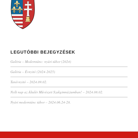
LEGUTÓBBI BEJEGYZÉSEK
Galéria – Moderntánc: nyári tábor (2024)
Galéria – Évnyitó (2024-2025)
Tanévnyitó – 2024.09.02.
Nyílt nap az Általér Művészeti Szakgimnáziumban! – 2024.08.02.
Nyári moderntánc tábor – 2024.06.24-28.