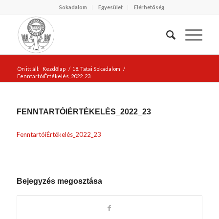
Sokadalom
Egyesület
Elérhetőség
Ön itt áll:
Kezdőlap
/
18. Tatai Sokadalom
/
FenntartóiÉrtékelés_2022_23
FENNTARTÓIÉRTÉKELÉS_2022_23
FenntartóiÉrtékelés_2022_23
Bejegyzés megosztása