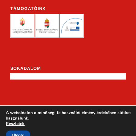
TÁMOGATÓINK
SOKADALOM
KENDERKE A FACEBOOKON
A weboldalon a minőségi felhasználói élmény érdekében sütiket
használunk.
Részletek
Elfogad