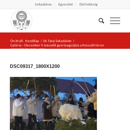
Sokadalom
Egyesület
Elérhetőség
Ön itt áll:
Kezdőlap
/
18. Tatai Sokadalom
/
Galéria – December 9. második gyertyagyújtás a Kossuth téren
/
DSC09317_1800x1200
DSC09317_1800X1200