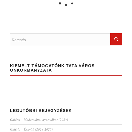
KIEMELT TÁMOGATÓNK TATA VÁROS
ÖNKORMÁNYZATA
LEGUTÓBBI BEJEGYZÉSEK
Galéria – Moderntánc: nyári tábor (2024)
Galéria – Évnyitó (2024-2025)