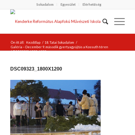
Sokadalom
Egyesület
Elérhetőség
Ön itt áll:
Kezdőlap
/
18. Tatai Sokadalom
/
Galéria – December 9. második gyertyagyújtás a Kossuth téren
/
DSC09323_1800x1200
DSC09323_1800X1200