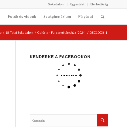
Sokadalom
Egyesület
Elérhetőség
r
Fotók és videók
Szakgimnázium
Pályázat
p
/
18. Tatai Sokadalom
/
Galéria – Farsangi táncház (2024)
/
DSC10036_1
KENDERKE A FACEBOOKON