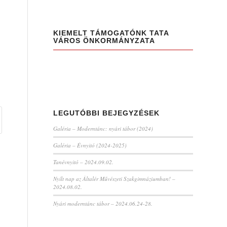
KIEMELT TÁMOGATÓNK TATA
VÁROS ÖNKORMÁNYZATA
LEGUTÓBBI BEJEGYZÉSEK
Galéria – Moderntánc: nyári tábor (2024)
Galéria – Évnyitó (2024-2025)
Tanévnyitó – 2024.09.02.
Nyílt nap az Általér Művészeti Szakgimnáziumban! –
2024.08.02.
Nyári moderntánc tábor – 2024.06.24-28.