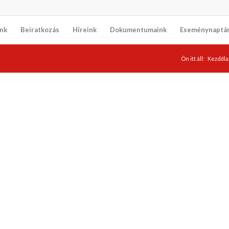
nk
Beiratkozás
Híreink
Dokumentumaink
Eseménynaptá
Ön itt áll:
Kezdőla