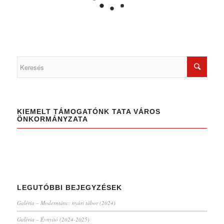
KIEMELT TÁMOGATÓNK TATA VÁROS
ÖNKORMÁNYZATA
LEGUTÓBBI BEJEGYZÉSEK
Galéria – Moderntánc: nyári tábor (2024)
Galéria – Évnyitó (2024-2025)