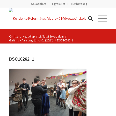
Sokadalom
Egyesület
Elérhetőség
Ön itt áll:
Kezdőlap
/
18. Tatai Sokadalom
/
Galéria – Farsangi táncház (2024)
/
DSC10262_1
DSC10262_1