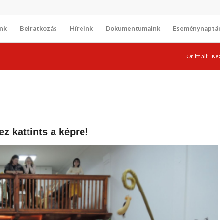
nk
Beiratkozás
Híreink
Dokumentumaink
Eseménynaptá
Ön itt áll:
Ke
ez kattints a képre!