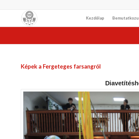
Kezdőlap
Bemutatkozu
Képek a
Fergeteges farsang
ról
Diavetítésh