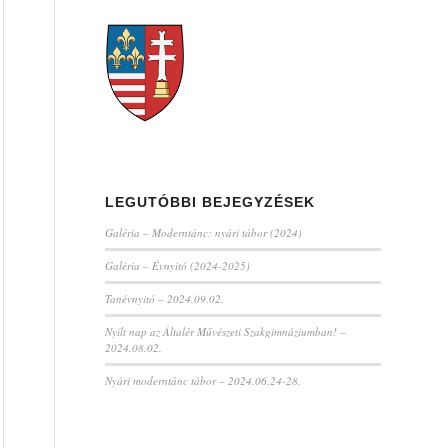
LEGUTÓBBI BEJEGYZÉSEK
Galéria – Moderntánc: nyári tábor (2024)
Galéria – Évnyitó (2024-2025)
Tanévnyitó – 2024.09.02.
Nyílt nap az Általér Művészeti Szakgimnáziumban! –
2024.08.02.
Nyári moderntánc tábor – 2024.06.24-28.