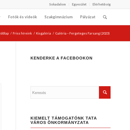
Sokadalom
Egyesület
Elérhetőség
r
Fotók és videók
Szakgimnázium
Pályázat
zdőlap
/
Friss híreink
/
Kisgaléria
/
Galéria – Fergeteges Farsang (2023)
KENDERKE A FACEBOOKON
KIEMELT TÁMOGATÓNK TATA
VÁROS ÖNKORMÁNYZATA