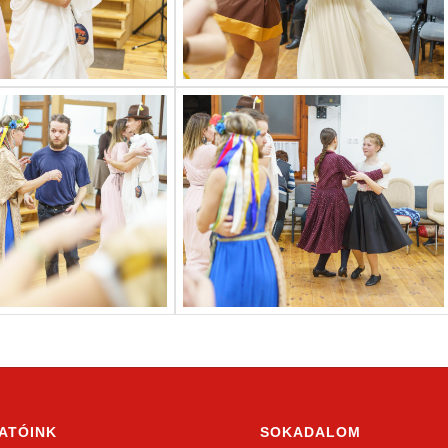
ATÓINK
SOKADALOM