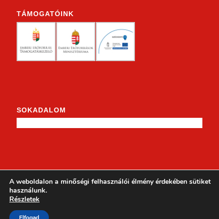
TÁMOGATÓINK
SOKADALOM
KENDERKE A FACEBOOKON
A weboldalon a minőségi felhasználói élmény érdekében sütiket
használunk.
Részletek
Elfogad