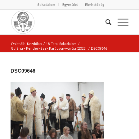
Sokadalom
Egyesület
Elérhetőség
Ön itt áll:
Kezdőlap
/
18. Tatai Sokadalom
/
Galéria – Kenderkések Karácsonyvárója (2023)
/
DSC09646
DSC09646