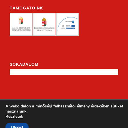
TÁMOGATÓINK
SOKADALOM
KENDERKE A FACEBOOKON
A weboldalon a minőségi felhasználói élmény érdekében sütiket
használunk.
Részletek
Elfogad