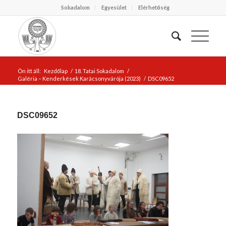
Sokadalom
Egyesület
Elérhetőség
Ön itt áll:
Kezdőlap
/
18. Tatai Sokadalom
/
Galéria – Kenderkések Karácsonyvárója (2023)
/
DSC09652
DSC09652