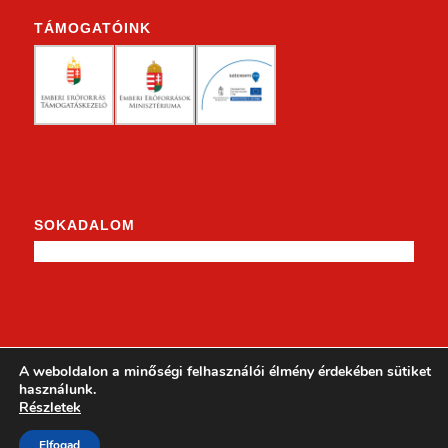
TÁMOGATÓINK
SOKADALOM
KENDERKE A FACEBOOKON
A weboldalon a minőségi felhasználói élmény érdekében sütiket
használunk.
Részletek
Elfogad