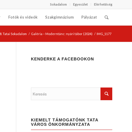
Sokadalom
Egyesület
Elérhetőség
r
Fotók és videók
Szakgimnázium
Pályázat
8. Tatai Sokadalom
/
Galéria – Moderntánc: nyári tábor (2024)
/
IMG_1177
KENDERKE A FACEBOOKON
KIEMELT TÁMOGATÓNK TATA
VÁROS ÖNKORMÁNYZATA