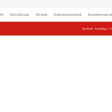
nk
Beiratkozás
Híreink
Dokumentumaink
Eseménynaptá
Ön itt áll:
Kezdőlap
/
1