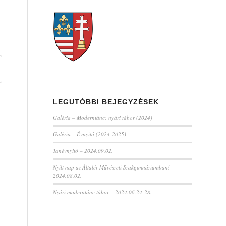
LEGUTÓBBI BEJEGYZÉSEK
Galéria – Moderntánc: nyári tábor (2024)
Galéria – Évnyitó (2024-2025)
Tanévnyitó – 2024.09.02.
Nyílt nap az Általér Művészeti Szakgimnáziumban! –
2024.08.02.
Nyári moderntánc tábor – 2024.06.24-28.