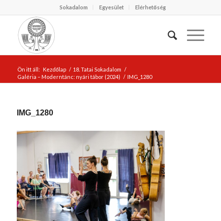
Sokadalom
Egyesület
Elérhetőség
Ön itt áll:
Kezdőlap
/
18. Tatai Sokadalom
/
Galéria – Moderntánc: nyári tábor (2024)
/
IMG_1280
IMG_1280