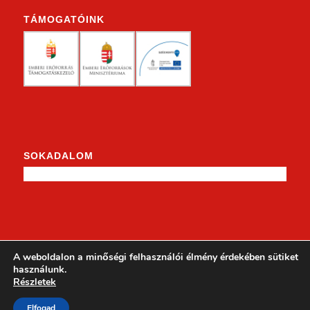
TÁMOGATÓINK
SOKADALOM
KENDERKE A FACEBOOKON
A weboldalon a minőségi felhasználói élmény érdekében sütiket
használunk.
Részletek
Elfogad