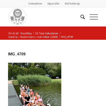
Sokadalom
Egyesület
Elérhetőség
Ön itt áll:
Kezdőlap
/
18. Tatai Sokadalom
/
Galéria – Moderntánc: nyári tábor (2024)
/
IMG_4709
IMG_4709