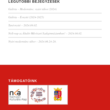
LEGUTÓBBI BEJEGYZÉSEK
Galéria – Moderntánc: nyári tábor (2024)
Galéria – Évnyitó (2024-2025)
Tanévnyitó – 2024.09.02.
Nyílt nap az Általér Művészeti Szakgimnáziumban! – 2024.08.02.
Nyári moderntánc tábor – 2024.06.24-28.
TÁMOGATÓINK