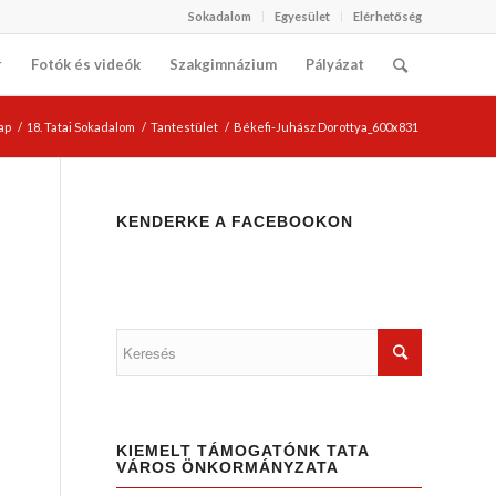
Sokadalom
Egyesület
Elérhetőség
r
Fotók és videók
Szakgimnázium
Pályázat
ap
/
18. Tatai Sokadalom
/
Tantestület
/
Békefi-Juhász Dorottya_600x831
KENDERKE A FACEBOOKON
KIEMELT TÁMOGATÓNK TATA
VÁROS ÖNKORMÁNYZATA