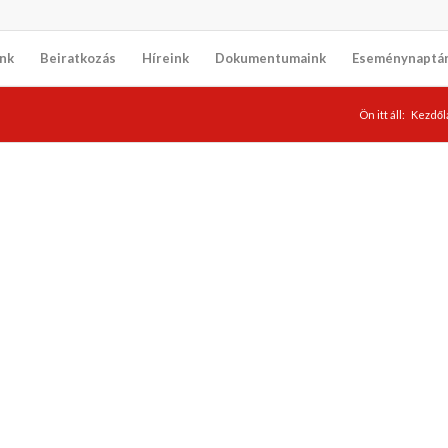
nk
Beiratkozás
Híreink
Dokumentumaink
Eseménynaptá
Ön itt áll:
Kezdől