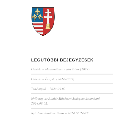
LEGUTÓBBI BEJEGYZÉSEK
Galéria – Moderntánc: nyári tábor (2024)
Galéria – Évnyitó (2024-2025)
Tanévnyitó – 2024.09.02.
Nyílt nap az Általér Művészeti Szakgimnáziumban! –
2024.08.02.
Nyári moderntánc tábor – 2024.06.24-28.