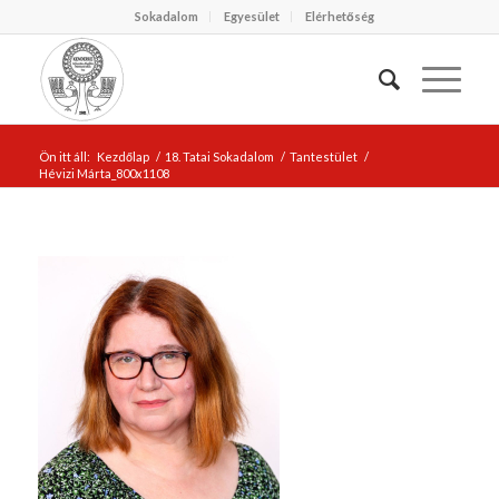
Sokadalom
Egyesület
Elérhetőség
Ön itt áll:
Kezdőlap
/
18. Tatai Sokadalom
/
Tantestület
/
Hévizi Márta_800x1108