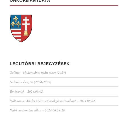
ÖNKORMÁNYZATA
LEGUTÓBBI BEJEGYZÉSEK
Galéria – Moderntánc: nyári tábor (2024)
Galéria – Évnyitó (2024-2025)
Tanévnyitó – 2024.09.02.
Nyílt nap az Általér Művészeti Szakgimnáziumban! – 2024.08.02.
Nyári moderntánc tábor – 2024.06.24-28.