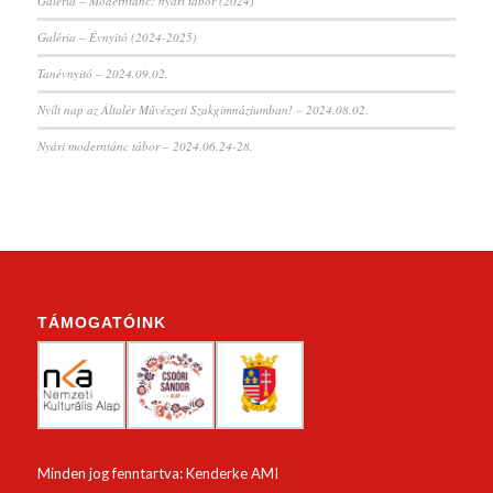
Galéria – Moderntánc: nyári tábor (2024)
Galéria – Évnyitó (2024-2025)
Tanévnyitó – 2024.09.02.
Nyílt nap az Általér Művészeti Szakgimnáziumban! – 2024.08.02.
Nyári moderntánc tábor – 2024.06.24-28.
TÁMOGATÓINK
Minden jog fenntartva: Kenderke AMI