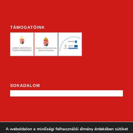
TÁMOGATÓINK
SOKADALOM
KENDERKE A FACEBOOKON
A weboldalon a minőségi felhasználói élmény érdekében sütiket