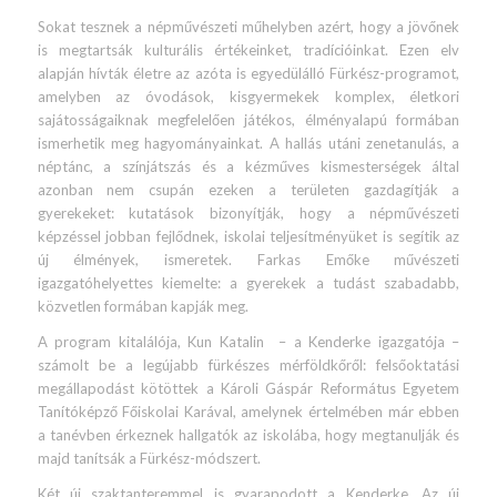
Sokat tesznek a népművészeti műhelyben azért, hogy a jövőnek
is megtartsák kulturális értékeinket, tradícióinkat. Ezen elv
alapján hívták életre az azóta is egyedülálló Fürkész-programot,
amelyben az óvodások, kisgyermekek komplex, életkori
sajátosságaiknak megfelelően játékos, élményalapú formában
ismerhetik meg hagyományainkat. A hallás utáni zenetanulás, a
néptánc, a színjátszás és a kézműves kismesterségek által
azonban nem csupán ezeken a területen gazdagítják a
gyerekeket: kutatások bizonyítják, hogy a népművészeti
képzéssel jobban fejlődnek, iskolai teljesítményüket is segítik az
új élmények, ismeretek. Farkas Emőke művészeti
igazgatóhelyettes kiemelte: a gyerekek a tudást szabadabb,
közvetlen formában kapják meg.
A program kitalálója, Kun Katalin – a Kenderke igazgatója –
számolt be a legújabb fürkészes mérföldkőről: felsőoktatási
megállapodást kötöttek a Károli Gáspár Református Egyetem
Tanítóképző Főiskolai Karával, amelynek értelmében már ebben
a tanévben érkeznek hallgatók az iskolába, hogy megtanulják és
majd tanítsák a Fürkész-módszert.
Két új szaktanteremmel is gyarapodott a Kenderke. Az új