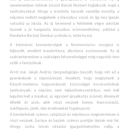
zeneteremben többek között Bánáti Norbert foglalkozik majd a
tanítványokkal. Ahogy a trombita tanszék vezetője mondta, a
népzene mellett megjelenik a klasszikus vonal, és így lesz igazán
sokszínű az iskola. Az új teremmel a feltételek végre adottak
lesznek a jó hangulatú, klasszikus örömzenéléshez, például a
Kenderke Barátai Zenekar próbáin is, tette hozzá.
A kézműves kismesterségek a finommotoros mozgást is
fejlesztik, emellett kreativitásra, alkotásra ösztönöznek. Az új
szaktanteremben a szükséges felszereltséggel még nagyobb tere
nyílik a fantáziának.
Arról már Jakab András táncpedagógus beszélt, hogy mit ad a
gyerekeknek a népművészet. Amellett, hogy megismerik a
Kárpát-medence hagyományait, közösséggé kovácsolódnak
tanítványaik: a néptánc nem teljesítménycentrikus, nem kell
legyőzni kell a másikat, az egyszeri újraalkotás örömét, élményét
élhetik át azok, akik részt vesznek benne. Improvizáció,
önkifejezés, játék, tele érzelmekkel; fogalmazott.
A kenderkések számos színjátszó és néptáncos megméretésen is
részt vesznek, Európa és hazánk számos pontján léptek már fel.
Ahogy Jocha István oktatási igazgatóhelyettes vallja, a