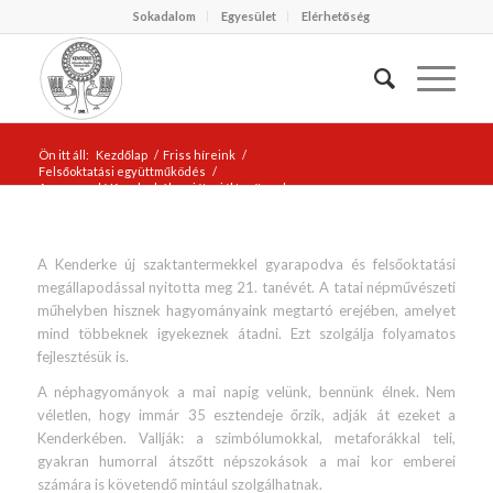
Sokadalom
Egyesület
Elérhetőség
Ön itt áll:
Kezdőlap
/
Friss híreink
/
Felsőoktatási együttműködés
/
A gyarapodó Kenderkében jót, s jól tanítanak
A Kenderke új szaktantermekkel gyarapodva és felsőoktatási
megállapodással nyitotta meg 21. tanévét. A tatai népművészeti
műhelyben hisznek hagyományaink megtartó erejében, amelyet
mind többeknek igyekeznek átadni. Ezt szolgálja folyamatos
fejlesztésük is.
A néphagyományok a mai napig velünk, bennünk élnek. Nem
véletlen, hogy immár 35 esztendeje őrzik, adják át ezeket a
Kenderkében. Vallják: a szimbólumokkal, metaforákkal teli,
gyakran humorral átszőtt népszokások a mai kor emberei
számára is követendő mintául szolgálhatnak.