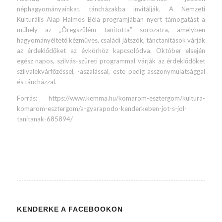
néphagyományainkat, táncházakba invitálják. A Nemzeti
Kulturális Alap Halmos Béla programjában nyert támogatást a
műhely az „Öregszülém tanította” sorozatra, amelyben
hagyományéltető kézműves, családi játszók, tánctanítások várják
az érdeklődőket az évkörhöz kapcsolódva. Október elsején
egész napos, szilvás-szüreti programmal várják az érdeklődőket
szilvalekvárfőzéssel, -aszalással, este pedig asszonymulatsággal
és táncházzal.
Forrás: https://www.kemma.hu/komarom-esztergom/kultura-
komarom-esztergom/a-gyarapodo-kenderkeben-jot-s-jol-
tanitanak-685894/
KENDERKE A FACEBOOKON