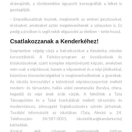
drámajáték, a történetekbe ágyazott koreográfiák a lelket is
gazdagítják.
– Empatikusabbak lesznek, megismerik az emberi gesztusokat,
érzéseket, amelyeket aztán megelevenítenek a színpadon is. Ez
pedig a jövőben is segít nekik eligazodni az életben – tette hozzá.
Csatlakozzanak a Kenderkéhez!
Szeptember végéig várja a beiratkozókat a Kenderke, minden
korosztályból. A Fürkész-program az óvodásoknak és
kisiskolásoknak szánt komplex népművészeti képzés, amelyben
nem csak a néptánccal, hanem a népzenével és a népi játékokkal,
kézműves kismesterségekkel is megismerkedhetnek a gyerekek.
Az iskolás korosztályt a különböző néptánccsoportok mellett
modern- és társastánc, hallás utáni zenetanulás (furulya, citera,
hegedű) és népi ének órák várják. A felnőttek a Tata
Táncegyüttes és a Tatai Szarkalábak mellett társastánc és
moderntáncos, átmozgató foglalkozásokra szintén járhatnak.
További információk az iskolában (Tata, Almási u. 24.
Telefonszám: 34/587-0055, iskolatitkar@kenderke.hu)
kérhetőek.
Azokat, akik szívesen megismernék jobban