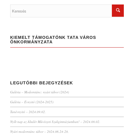
KIEMELT TÁMOGATÓNK TATA VÁROS
ÖNKORMÁNYZATA
LEGUTÓBBI BEJEGYZÉSEK
Galéria – Moderntánc: nyári tábor (2024)
Galéria – Évnyitó (2024-2025)
Tanévnyitó – 2024.09.02.
Nyílt nap az Általér Művészeti Szakgimnáziumban! – 2024.08.02.
Nyári moderntánc tábor – 2024.06.24-28.