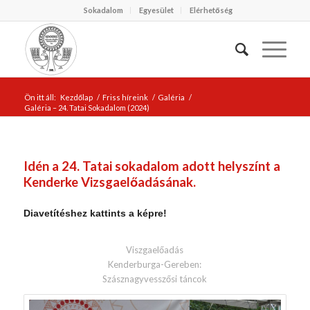
Sokadalom
Egyesület
Elérhetőség
Ön itt áll:
Kezdőlap
/
Friss híreink
/
Galéria
/
Galéria – 24. Tatai Sokadalom (2024)
Idén a 24. Tatai sokadalom adott helyszínt a
Kenderke Vizsgaelőadásának.
Diavetítéshez kattints a képre!
Viszgaelőadás
Kenderburga-Gereben:
Szásznagyvesszősi táncok