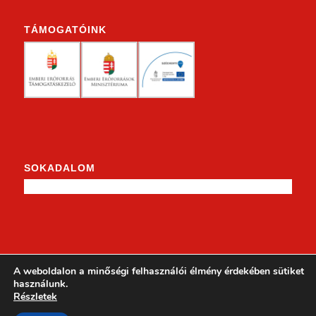
TÁMOGATÓINK
SOKADALOM
KENDERKE A FACEBOOKON
A weboldalon a minőségi felhasználói élmény érdekében sütiket
használunk.
Részletek