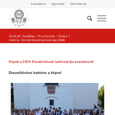
Sokadalom
Egyesület
Elérhetőség
Ön itt áll:
Kezdőlap
/
Friss híreink
/
Évzáró
/
Galéria – Kenderkések tanévzárója (2024)
Képek a 2024. Kenderkések tanévzárója eseményről
Diavetítéshez kattints a képre!