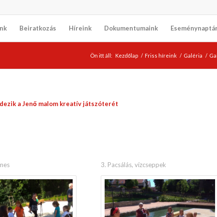
nk
Beiratkozás
Híreink
Dokumentumaink
Eseménynaptá
Ön itt áll:
Kezdőlap
/
Friss híreink
/
Galéria
/
Gal
ezik a Jenő malom kreatív játszóterét
emes
3. Pacsálás, vízcseppek