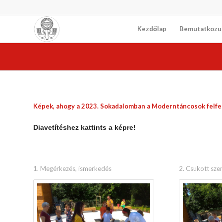
Kezdőlap
Bemutatkozu
Képek, ahogy a 2023. Sokadalomban a Moderntáncosok felfed
Diavetítéshez kattints a képre!
1. Megérkezés, ismerkedés
2. Csukott sz