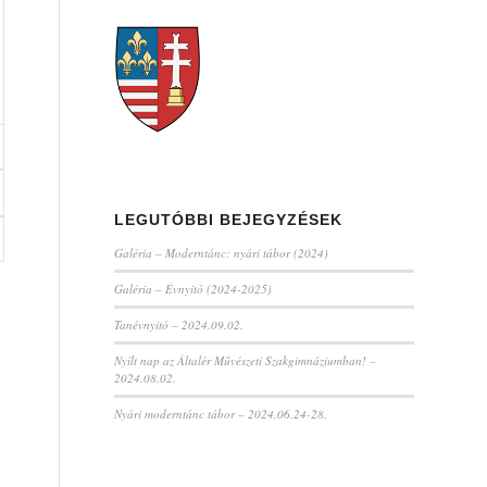
LEGUTÓBBI BEJEGYZÉSEK
Galéria – Moderntánc: nyári tábor (2024)
Galéria – Évnyitó (2024-2025)
Tanévnyitó – 2024.09.02.
Nyílt nap az Általér Művészeti Szakgimnáziumban! –
2024.08.02.
Nyári moderntánc tábor – 2024.06.24-28.