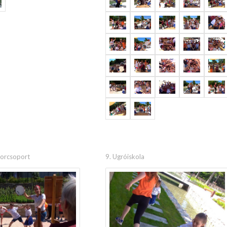
borcsoport
9. Ugróiskola