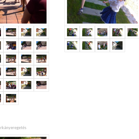
sárkányeregetés