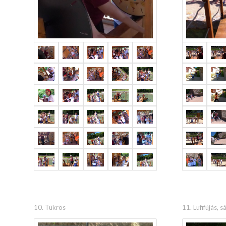
10. Tükrös
11. Lufifújás, 