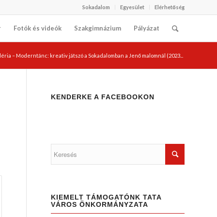
Sokadalom
Egyesület
Elérhetőség
r
Fotók és videók
Szakgimnázium
Pályázat
éria – Moderntánc: kreativ játszó a Sokadalomban a Jenő malomnál (2023...
KENDERKE A FACEBOOKON
KIEMELT TÁMOGATÓNK TATA
VÁROS ÖNKORMÁNYZATA