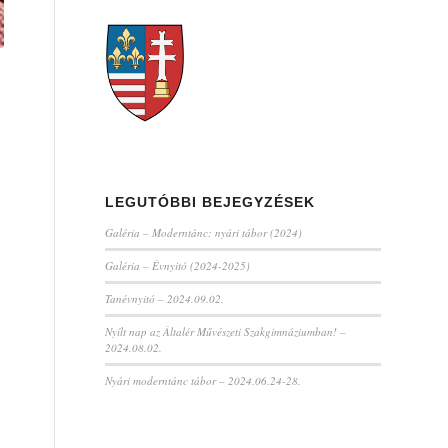
LEGUTÓBBI BEJEGYZÉSEK
Galéria – Moderntánc: nyári tábor (2024)
Galéria – Évnyitó (2024-2025)
Tanévnyitó – 2024.09.02.
Nyílt nap az Általér Művészeti Szakgimnáziumban! –
2024.08.02.
Nyári moderntánc tábor – 2024.06.24-28.