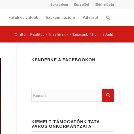
Sokadalom
Egyesület
Elérhetőség
r
Fotók és videók
Szakgimnázium
Pályázat
Ön itt áll:
Kezdőlap
/
Friss híreink
/
Tanáraink
/
Hulinné Judit
KENDERKE A FACEBOOKON
KIEMELT TÁMOGATÓNK TATA
VÁROS ÖNKORMÁNYZATA