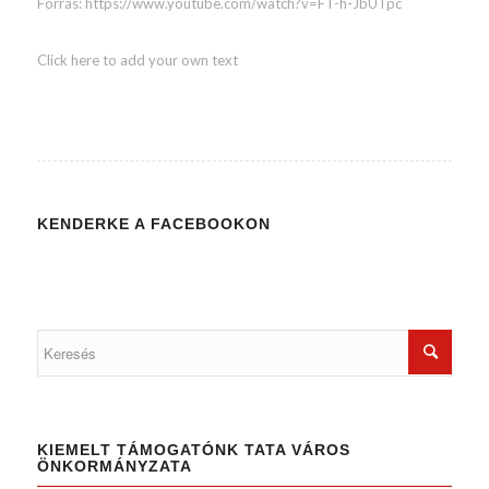
Forrás: https://www.youtube.com/watch?v=FT-h-JbUTpc
Click here to add your own text
KENDERKE A FACEBOOKON
KIEMELT TÁMOGATÓNK TATA VÁROS
ÖNKORMÁNYZATA