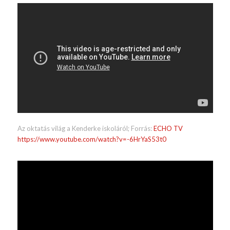
Az oktatás világ a Kenderke iskoláról; Forrás:
ECHO TV
https://www.youtube.com/watch?v=-6HrYaS53t0