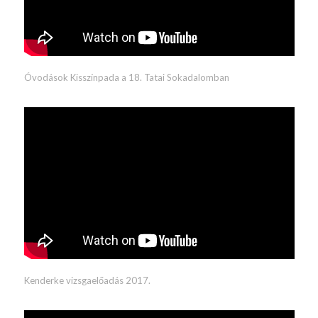
Óvodások Kisszínpada a 18. Tatai Sokadalomban
Kenderke vizsgaelőadás 2017.