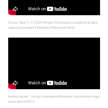
Forrás: Tatai Tv
170123 Híradó 01 Komplex produkcióval lepte
meg a közönséget a Kenderke Művészeti Iskola
Kertész leszek – részlet a Kenderke Művészeti Iskola Kultúra Napi
műsorából (2017.).