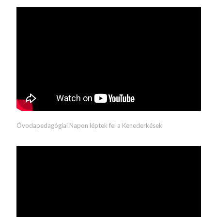
Óvodapedagógiai Napon léptek fel a Kenederkések