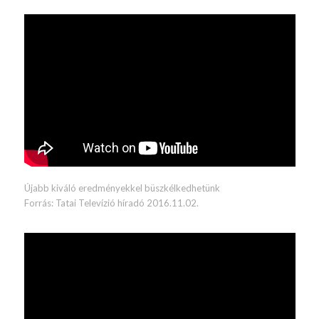
Újabb kiváló eredményekkel büszkélkedhetünk
Forrás: Tatai Televízió híradó 2016.11.02.