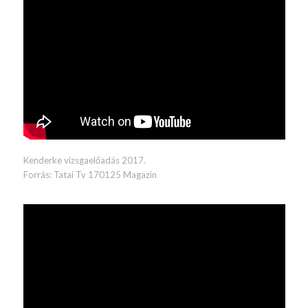
Kenderke vizsgaelőadás 2017.
Forrás: Tatai Tv
170125 Magazin