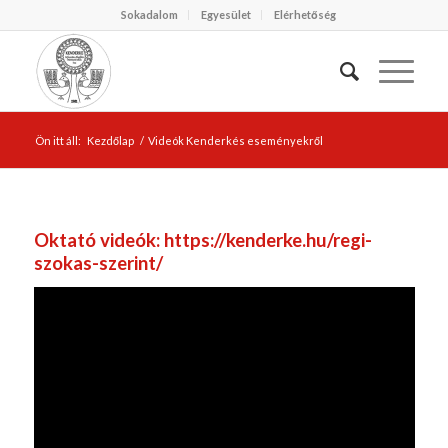
Sokadalom
Egyesület
Elérhetőség
Ön itt áll:
Kezdőlap
/
Videók Kenderkés eseményekről
Oktató videók:
https://kenderke.hu/regi-
szokas-szerint/