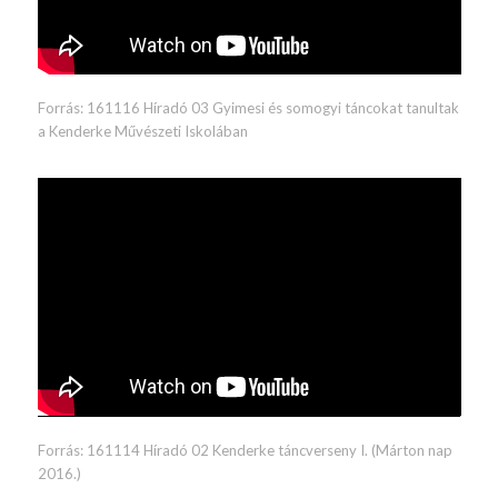
Forrás:
161116 Híradó 03 Gyimesi és somogyi táncokat tanultak
a Kenderke Művészeti Iskolában
Forrás: 161114 Híradó 02 Kenderke táncverseny I. (Márton nap
2016.)