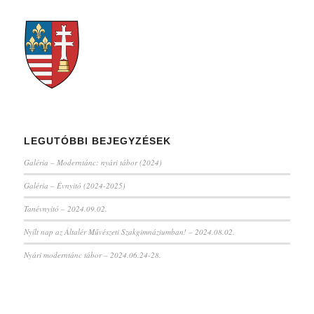
LEGUTÓBBI BEJEGYZÉSEK
Galéria – Moderntánc: nyári tábor (2024)
Galéria – Évnyitó (2024-2025)
Tanévnyitó – 2024.09.02.
Nyílt nap az Általér Művészeti Szakgimnáziumban! – 2024.08.02.
Nyári moderntánc tábor – 2024.06.24-28.