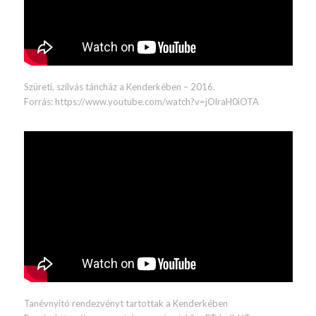
Szüreti, szilvás táncház a Kenderkében – 2016.
Forrás: https://www.youtube.com/watch?v=jOlraH0iOTA
Tanévnyitó rendezvényt tartottak a Kenderkében