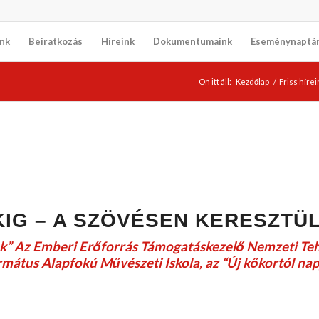
nk
Beiratkozás
Híreink
Dokumentumaink
Eseménynaptá
Ön itt áll:
Kezdőlap
/
Friss hírei
KIG – A SZÖVÉSEN KERESZTÜ
tük” Az Emberi Erőforrás Támogatáskezelő Nemzeti Te
átus Alapfokú Művészeti Iskola, az “Új kőkortól nap