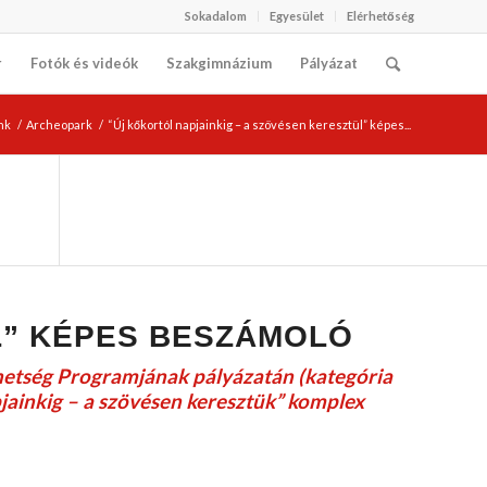
Sokadalom
Egyesület
Elérhetőség
r
Fotók és videók
Szakgimnázium
Pályázat
nk
/
Archeopark
/
“Új kőkortól napjainkig – a szövésen keresztül” képes...
L” KÉPES BESZÁMOLÓ
hetség Programjának pályázatán (kategória
jainkig – a szövésen keresztük” komplex