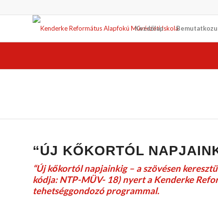
Kezdőlap
Bemutatkozu
“ÚJ KŐKORTÓL NAPJAIN
“Új kőkortól napjainkig – a szövésen keresz
kódja: NTP-MÜV- 18) nyert a Kenderke Reform
tehetséggondozó programmal.