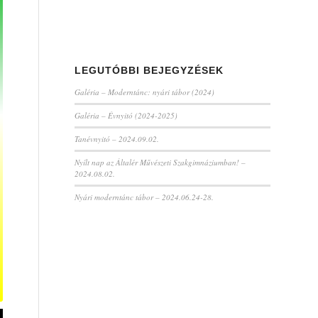
LEGUTÓBBI BEJEGYZÉSEK
Galéria – Moderntánc: nyári tábor (2024)
Galéria – Évnyitó (2024-2025)
Tanévnyitó – 2024.09.02.
Nyílt nap az Általér Művészeti Szakgimnáziumban! –
2024.08.02.
Nyári moderntánc tábor – 2024.06.24-28.