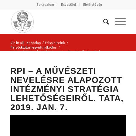
Sokadalom
Egyesület
Elérhetőség
Ön itt áll:
Kezdőlap
/
Friss híreink
/
Felsőoktatási együttműködés
/
VI. Szándék és valóság konferencia – Kun Katalin Kenderke
Református AMI ala...
RPI – A MŰVÉSZETI
NEVELÉSRE ALAPOZOTT
INTÉZMÉNYI STRATÉGIA
LEHETŐSÉGEIRŐL. TATA,
2019. JAN. 7.