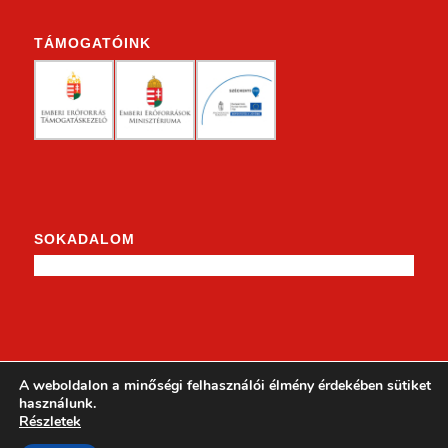
TÁMOGATÓINK
SOKADALOM
KENDERKE A FACEBOOKON
A weboldalon a minőségi felhasználói élmény érdekében sütiket
használunk.
Részletek