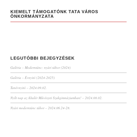
KIEMELT TÁMOGATÓNK TATA VÁROS
ÖNKORMÁNYZATA
LEGUTÓBBI BEJEGYZÉSEK
Galéria – Moderntánc: nyári tábor (2024)
Galéria – Évnyitó (2024-2025)
Tanévnyitó – 2024.09.02.
Nyílt nap az Általér Művészeti Szakgimnáziumban! – 2024.08.02.
Nyári moderntánc tábor – 2024.06.24-28.