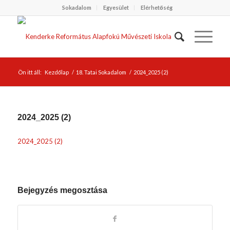
Sokadalom
Egyesület
Elérhetőség
Ön itt áll:
Kezdőlap
/
18. Tatai Sokadalom
/
2024_2025 (2)
2024_2025 (2)
2024_2025 (2)
Bejegyzés megosztása