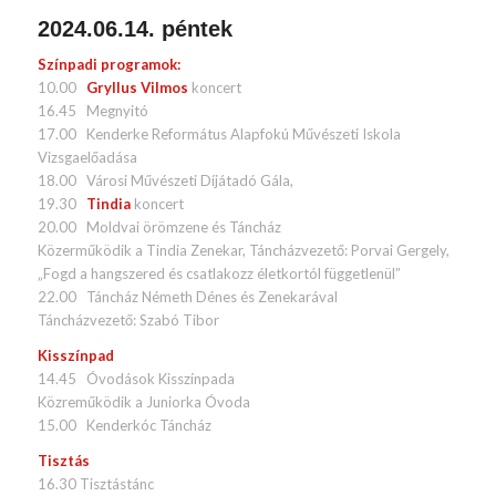
2024.06.14. péntek
Színpadi programok:
10.00
Gryllus Vilmos
koncert
16.45 Megnyitó
17.00 Kenderke Református Alapfokú Művészeti Iskola
Vizsgaelőadása
18.00 Városi Művészeti Díjátadó Gála,
19.30
Tindia
koncert
20.00 Moldvai örömzene és Táncház
Közerműködik a Tindia Zenekar, Táncházvezető: Porvai Gergely,
„Fogd a hangszered és csatlakozz életkortól függetlenül”
22.00 Táncház Németh Dénes és Zenekarával
Táncházvezető: Szabó Tibor
Kisszínpad
14.45 Óvodások Kisszínpada
Közreműködik a Juniorka Óvoda
15.00 Kenderkóc Táncház
Tisztás
16.30 Tisztástánc