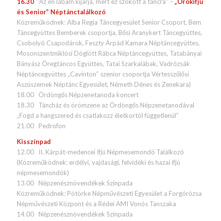
16.30
“Az én lábam kijárja, mert ez szokott a táncra” –
„Örökifjú
és Senior” Néptánctalálkozó
Közreműködnek: Alba Regia Táncegyesület Senior Csoport, Bem
Táncegyüttes Bemberek csoportja, Bősi Aranykert Táncegyüttes,
Csobolyó Csapodárok, Feszty Árpád Kamara Néptáncegyüttes,
Mosonszentmiklósi Döglött Rábca Néptáncegyüttes, Tatabányai
Bányász Öregtáncos Együttes, Tatai Szarkalábak, Vadrózsák
Néptáncegyüttes „Cavinton” szenior csoportja Vértesszőlősi
Aszúszemek Néptánc Egyesület, Németh Dénes és Zenekara)
18.00 Ördöngős Népzenetanoda koncert
18.30 Táncház és örömzene az Ördöngős Népzenetanodával
„Fogd a hangszered és csatlakozz életkortól függetlenül”
21.00 Pedrofon
Kisszínpad
12.00 II. Kárpát-medencei Ifjú Népmesemondó Találkozó
(Közreműködnek: erdélyi, vajdasági, felvidéki és hazai ifjú
népmesemondók)
13.00 Népzenésznövendékek Színpada
Közreműködnek: Pötörke Népművészeti Egyesület a Forgórózsa
Népművészeti Központ és a Rédei AMI Vonós Tanszaka
14.00 Népzenésznövendékek Színpada