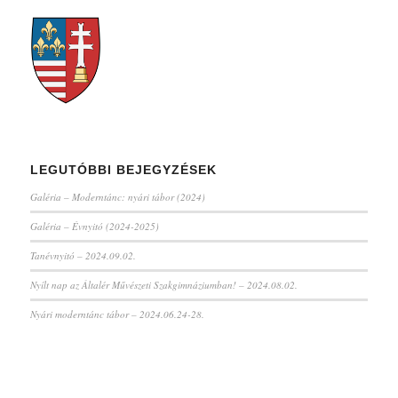
LEGUTÓBBI BEJEGYZÉSEK
Galéria – Moderntánc: nyári tábor (2024)
Galéria – Évnyitó (2024-2025)
Tanévnyitó – 2024.09.02.
Nyílt nap az Általér Művészeti Szakgimnáziumban! – 2024.08.02.
Nyári moderntánc tábor – 2024.06.24-28.