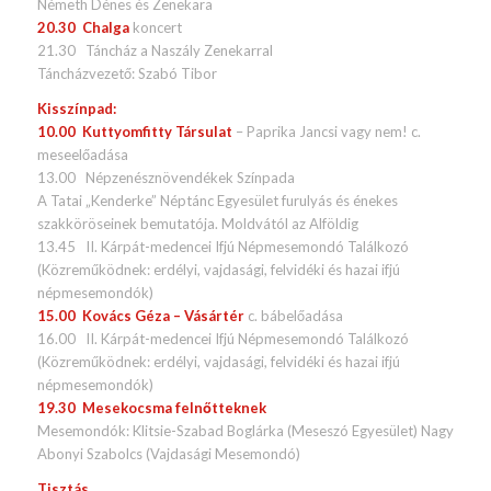
Németh Dénes és Zenekara
20.30 Chalga
koncert
21.30 Táncház a Naszály Zenekarral
Táncházvezető: Szabó Tibor
Kisszínpad:
10.00 Kuttyomfitty Társulat
– Paprika Jancsi vagy nem! c.
meseelőadása
13.00 Népzenésznövendékek Színpada
A Tatai „Kenderke” Néptánc Egyesület furulyás és énekes
szakköröseinek bemutatója. Moldvától az Alföldig
13.45 II. Kárpát-medencei Ifjú Népmesemondó Találkozó
(Közreműködnek: erdélyi, vajdasági, felvidéki és hazai ifjú
népmesemondók)
15.00 Kovács Géza – Vásártér
c. bábelőadása
16.00 II. Kárpát-medencei Ifjú Népmesemondó Találkozó
(Közreműködnek: erdélyi, vajdasági, felvidéki és hazai ifjú
népmesemondók)
19.30 Mesekocsma felnőtteknek
Mesemondók: Klitsie-Szabad Boglárka (Meseszó Egyesület) Nagy
Abonyi Szabolcs (Vajdasági Mesemondó)
Tisztás