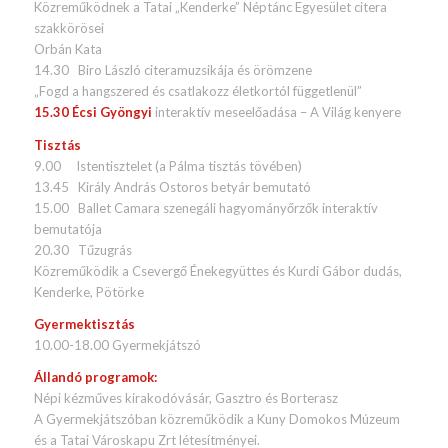
Közreműködnek a Tatai „Kenderke” Néptánc Egyesület citera
szakkörösei
Orbán Kata
14.30 Biro László citeramuzsikája és örömzene
„Fogd a hangszered és csatlakozz életkortól függetlenül”
15.30 Écsi Gyöngyi
interaktív meseelőadása – A Világ kenyere
Tisztás
9.00 Istentisztelet (a Pálma tisztás tövében)
13.45 Király András Ostoros betyár bemutató
15.00 Ballet Camara szenegáli hagyományőrzők interaktív
bemutatója
20.30 Tűzugrás
Közreműködik a Csevergő Énekegyüttes és Kurdi Gábor dudás,
Kenderke, Pötörke
Gyermektisztás
10.00-18.00 Gyermekjátszó
Állandó programok:
Népi kézműves kirakodóvásár, Gasztro és Borterasz
A Gyermekjátszóban közreműködik a Kuny Domokos Múzeum
és a Tatai Városkapu Zrt létesítményei.