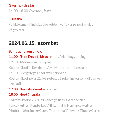
Gyermektisztás
14.00-18.00 Gyermekjátszó
Gasztro
Folkkocsma (Táncházat követően, várjuk a zenélni, mulatni
vágyókat)
2024.06.15. szombat
Színpadi programok:
11.00 Fitos Dezső Társulat
: Jövőnk a hagyomány
12.30 Moderntánc Színpad
Közreműködik: Kenderke AMI Moderntánc Tanszaka
14.30 “Fergeteges Szólisták Színpada”
Közreműködnek a 21. Fergeteges Szólótáncverseny díjat nyert
szólistái
17.00 Naszály Zenekar
koncert
18.00 Néptáncgála
Közreműködnek: Csutri Táncegyüttes, Garabonciás
Táncegyüttes, Kenderke AMI, Langallik Néptáncegyüttes,
Pötörke Néptáncegyüttes, Tatabányai Bányász Táncegyüttes,