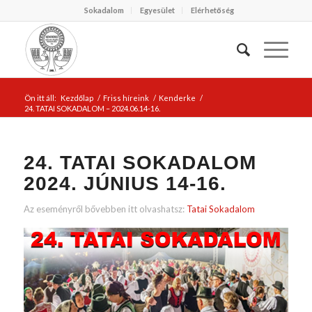
Sokadalom
Egyesület
Elérhetőség
Ön itt áll:
Kezdőlap
/
Friss híreink
/
Kenderke
/
24. TATAI SOKADALOM – 2024.06.14-16.
24. TATAI SOKADALOM
2024. JÚNIUS 14-16.
Az eseményről bővebben itt olvashatsz:
Tatai Sokadalom