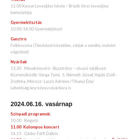
12.00 Kassai Lovasíjász Iskola – Brázik törzs lovasíjász
bemutatója
Gyermektisztás
10.00-18.00 Gyermekjátszó
Gasztro
Folkkocsma (Táncházat követően, várjuk a zenélni, mulatni
vágyókat)
Nyárilak
13.30 Mesekönyvíró- illusztrátor – olvasó találkozó
Közreműködik: Varga Tomi, S. Németh József, Hajdú Zsófi -
Zsofirka, Mórocz- Laczó Adrienn /Tihanyi Éda/
Lehetőség lesz könyvvásárlásra is
2024.06.16. vasárnap
Színpadi programok:
10.00 Ringató
11.00 Kolompos koncert
16.15 Gádor Férfi Dalkör