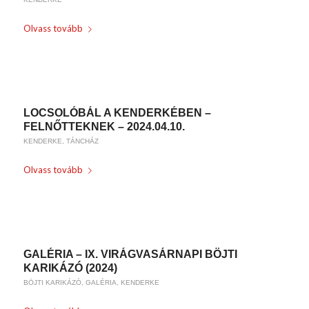
Olvass tovább
/
2024-03-27
BY
KARSAI KRISZTINA
LOCSOLÓBÁL A KENDERKÉBEN –
FELNŐTTEKNEK – 2024.04.10.
KENDERKE
,
TÁNCHÁZ
Olvass tovább
/
2024-03-26
BY
KARSAI KRISZTINA
GALÉRIA – IX. VIRÁGVASÁRNAPI BÖJTI
KARIKÁZÓ (2024)
BÖJTI KARIKÁZÓ
,
GALÉRIA
,
KENDERKE