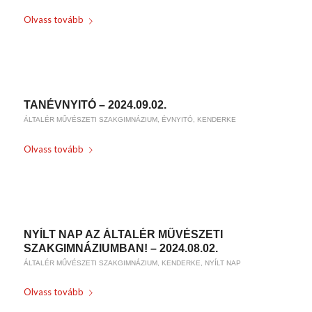
Olvass tovább
/
2024-09-04
BY
KARSAI KRISZTINA
TANÉVNYITÓ – 2024.09.02.
ÁLTALÉR MŰVÉSZETI SZAKGIMNÁZIUM
,
ÉVNYITÓ
,
KENDERKE
Olvass tovább
/
2024-08-29
BY
KARSAI KRISZTINA
NYÍLT NAP AZ ÁLTALÉR MŰVÉSZETI
SZAKGIMNÁZIUMBAN! – 2024.08.02.
ÁLTALÉR MŰVÉSZETI SZAKGIMNÁZIUM
,
KENDERKE
,
NYÍLT NAP
Olvass tovább