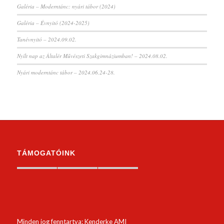
Galéria – Moderntánc: nyári tábor (2024)
Galéria – Évnyitó (2024-2025)
Tanévnyitó – 2024.09.02.
Nyílt nap az Általér Művészeti Szakgimnáziumban! – 2024.08.02.
Nyári moderntánc tábor – 2024.06.24-28.
TÁMOGATÓINK
Minden jog fenntartva: Kenderke AMI