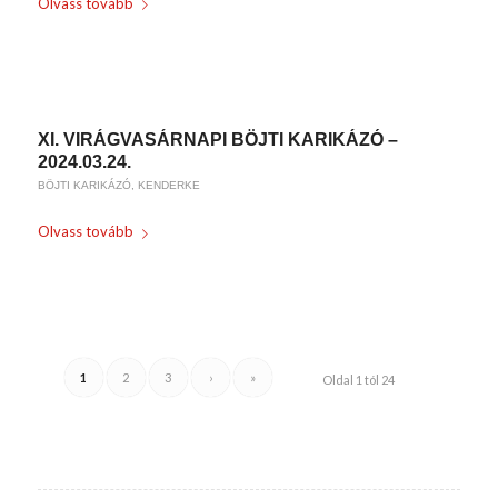
Olvass tovább
/
2024-03-26
BY
KARSAI KRISZTINA
XI. VIRÁGVASÁRNAPI BÖJTI KARIKÁZÓ –
2024.03.24.
BÖJTI KARIKÁZÓ
,
KENDERKE
Olvass tovább
/
2024-03-01
BY
KARSAI KRISZTINA
1
2
3
›
»
Oldal 1 tól 24