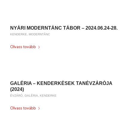
/
2024-07-22
BY
KARSAI KRISZTINA
NYÁRI MODERNTÁNC TÁBOR – 2024.06.24-28.
KENDERKE
,
MODERNTÁNC
Olvass tovább
/
2024-06-19
BY
KARSAI KRISZTINA
GALÉRIA – KENDERKÉSEK TANÉVZÁRÓJA
(2024)
ÉVZÁRÓ
,
GALÉRIA
,
KENDERKE
Olvass tovább
/
2024-06-18
BY
KARSAI KRISZTINA