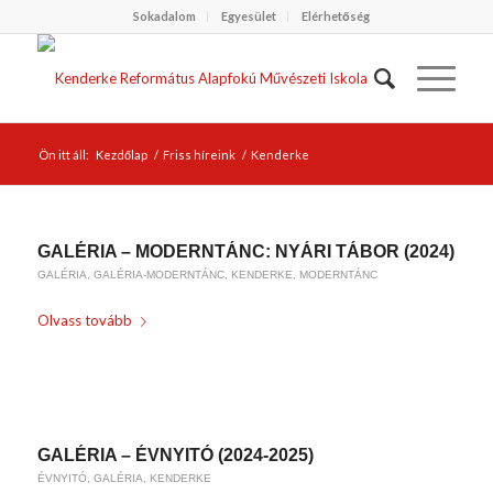
Sokadalom
Egyesület
Elérhetőség
Ön itt áll:
Kezdőlap
/
Friss híreink
/
Kenderke
GALÉRIA – MODERNTÁNC: NYÁRI TÁBOR (2024)
GALÉRIA
,
GALÉRIA-MODERNTÁNC
,
KENDERKE
,
MODERNTÁNC
Olvass tovább
/
2024-09-04
BY
KARSAI KRISZTINA
GALÉRIA – ÉVNYITÓ (2024-2025)
ÉVNYITÓ
,
GALÉRIA
,
KENDERKE