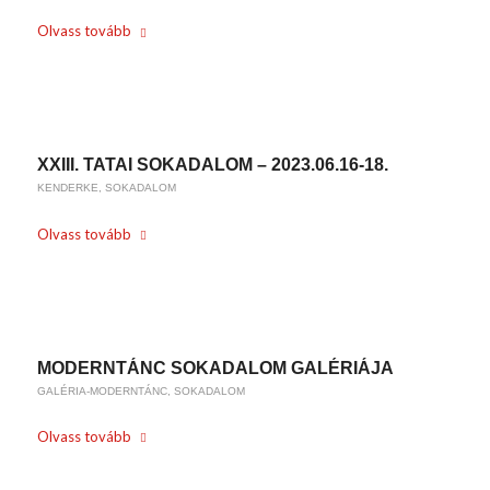
Olvass tovább
/
2024-05-24
BY
KARSAI KRISZTINA
XXIII. TATAI SOKADALOM – 2023.06.16-18.
KENDERKE
,
SOKADALOM
Olvass tovább
/
2023-05-24
BY
KARSAI KRISZTINA
MODERNTÁNC SOKADALOM GALÉRIÁJA
GALÉRIA-MODERNTÁNC
,
SOKADALOM
Olvass tovább
/
2023-03-31
BY
KARSAI KRISZTINA