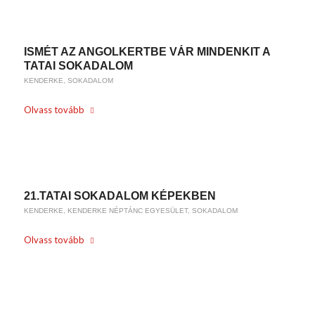
ISMÉT AZ ANGOLKERTBE VÁR MINDENKIT A
TATAI SOKADALOM
KENDERKE
,
SOKADALOM
Olvass tovább
/
2022-06-01
BY
WEIRACH ANDREA
21.TATAI SOKADALOM KÉPEKBEN
KENDERKE
,
KENDERKE NÉPTÁNC EGYESÜLET
,
SOKADALOM
Olvass tovább
/
2021-06-19
BY
WEIRACH ANDREA