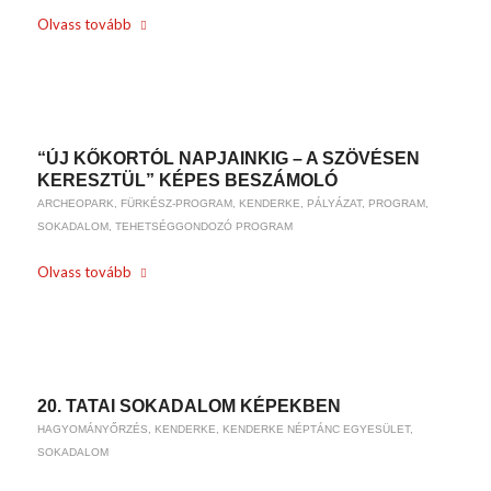
Olvass tovább
/
2020-04-28
BY
WEIRACH ANDREA
“ÚJ KŐKORTÓL NAPJAINKIG – A SZÖVÉSEN
KERESZTÜL” KÉPES BESZÁMOLÓ
ARCHEOPARK
,
FÜRKÉSZ-PROGRAM
,
KENDERKE
,
PÁLYÁZAT
,
PROGRAM
,
SOKADALOM
,
TEHETSÉGGONDOZÓ PROGRAM
Olvass tovább
/
2019-07-23
BY
WEIRACH ANDREA
20. TATAI SOKADALOM KÉPEKBEN
HAGYOMÁNYŐRZÉS
,
KENDERKE
,
KENDERKE NÉPTÁNC EGYESÜLET
,
SOKADALOM