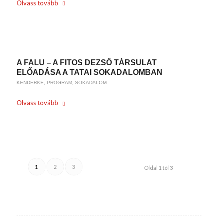
Olvass tovább
/
2019-06-18
BY
WEIRACH ANDREA
A FALU – A FITOS DEZSŐ TÁRSULAT
ELŐADÁSA A TATAI SOKADALOMBAN
KENDERKE
,
PROGRAM
,
SOKADALOM
Olvass tovább
/
2019-06-01
BY
WEIRACH ANDREA
1
2
3
Oldal 1 tól 3