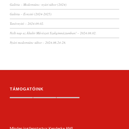
Galéria – Moderntánc: nyári tábor (2024)
Galéria – Évnyitó (2024-2025)
Tanévnyitó – 2024.09.02.
Nyílt nap az Általér Művészeti Szakgimnáziumban! – 2024.08.02.
Nyári moderntánc tábor – 2024.06.24-28.
TÁMOGATÓINK
Minden jog fenntartva: Kenderke AMI