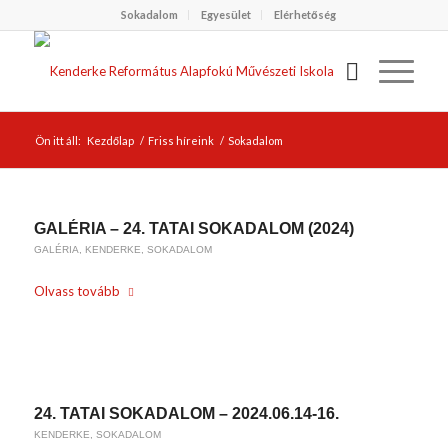
Sokadalom
Egyesület
Elérhetőség
Ön itt áll:
Kezdőlap
/
Friss híreink
/
Sokadalom
GALÉRIA – 24. TATAI SOKADALOM (2024)
GALÉRIA
,
KENDERKE
,
SOKADALOM
Olvass tovább
/
2024-06-18
BY
KARSAI KRISZTINA
24. TATAI SOKADALOM – 2024.06.14-16.
KENDERKE
,
SOKADALOM