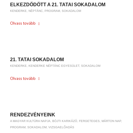
ELKEZDŐDÖTT A 21. TATAI SOKADALOM
KENDERKE
,
NÉPTÁNC
,
PROGRAM
,
SOKADALOM
Olvass tovább
/
2021-06-18
BY
WEIRACH ANDREA
21. TATAI SOKADALOM
KENDERKE
,
KENDERKE NÉPTÁNC EGYESÜLET
,
SOKADALOM
Olvass tovább
/
2021-06-09
BY
WEIRACH ANDREA
RENDEZVÉNYEINK
A MAGYAR KULTÚRA NAPJA
,
BÖJTI KARIKÁZÓ
,
FERGETEGES
,
MÁRTON NAP
,
PROGRAM
,
SOKADALOM
,
VIZSGAELŐADÁS