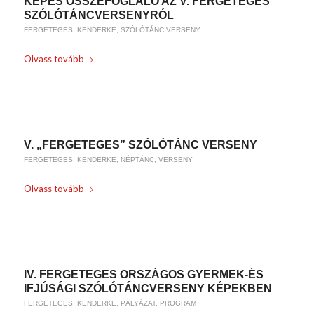
KÉPES ÖSSZEFOGLALÓ AZ V. FERGETEGES
SZÓLÓTÁNCVERSENYRÓL
FERGETEGES
,
KENDERKE
,
SZÓLÓTÁNC VERSENY
Olvass tovább
/
2018-06-15
BY
WEIRACH ANDREA
V. „FERGETEGES” SZÓLÓTÁNC VERSENY
FERGETEGES
,
KENDERKE
,
NÉPTÁNC
,
VERSENY
Olvass tovább
/
2018-03-02
BY
WEIRACH ANDREA
IV. FERGETEGES ORSZÁGOS GYERMEK-ÉS
IFJÚSÁGI SZÓLÓTÁNCVERSENY KÉPEKBEN
FERGETEGES
,
KENDERKE
,
PÁLYÁZAT
,
PROGRAM