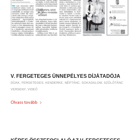
/
2018-06-20
BY
WEIRACH ANDREA
V. FERGETEGES ÜNNEPÉLYES DÍJÁTADÓJA
DÍJAK
,
FERGETEGES
,
KENDERKE
,
NÉPTÁNC
,
SOKADALOM
,
SZÓLÓTÁNC
VERSENY
,
VIDEÓ
Olvass tovább
/
2018-06-15
BY
WEIRACH ANDREA