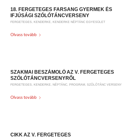
18. FERGETEGES FARSANG GYERMEK ÉS
IFJÚSÁGI SZÓLÓTÁNCVERSENY
FERGETEGES
,
KENDERKE
,
KENDERKE NÉPTÁNC EGYESÜLET
Olvass tovább
/
2020-01-31
BY
WEIRACH ANDREA
SZAKMAI BESZÁMOLÓ AZ V. FERGETEGES
SZÓLÓTÁNCVERSENYRŐL
FERGETEGES
,
KENDERKE
,
NÉPTÁNC
,
PROGRAM
,
SZÓLÓTÁNC VERSENY
Olvass tovább
/
2018-07-27
BY
WEIRACH ANDREA
CIKK AZ V. FERGETEGES