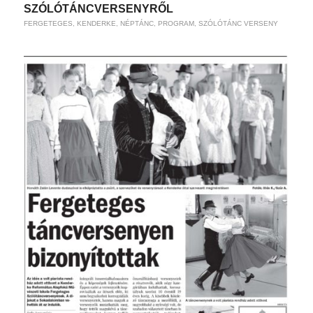
SZÓLÓTÁNCVERSENYRŐL
FERGETEGES
,
KENDERKE
,
NÉPTÁNC
,
PROGRAM
,
SZÓLÓTÁNC VERSENY