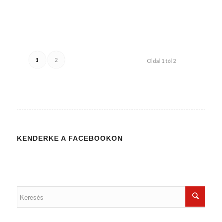
/
/
2017-04-03
0 HOZZÁSZÓLÁSOK
BY
WEIRACH ANDREA
1
2
Oldal 1 tól 2
KENDERKE A FACEBOOKON