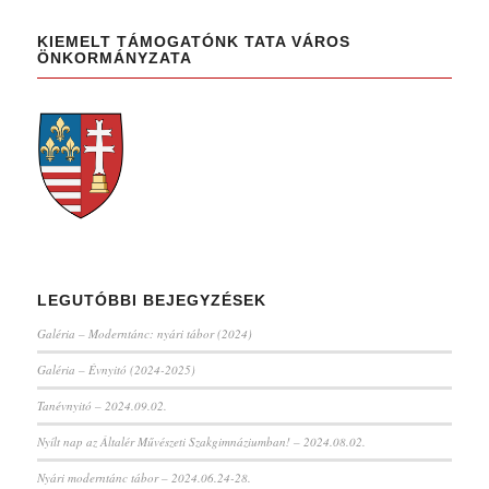
KIEMELT TÁMOGATÓNK TATA VÁROS
ÖNKORMÁNYZATA
LEGUTÓBBI BEJEGYZÉSEK
Galéria – Moderntánc: nyári tábor (2024)
Galéria – Évnyitó (2024-2025)
Tanévnyitó – 2024.09.02.
Nyílt nap az Általér Művészeti Szakgimnáziumban! – 2024.08.02.
Nyári moderntánc tábor – 2024.06.24-28.