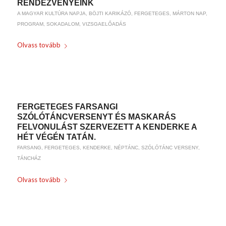
RENDEZVÉNYEINK
A MAGYAR KULTÚRA NAPJA
,
BÖJTI KARIKÁZÓ
,
FERGETEGES
,
MÁRTON NAP
,
PROGRAM
,
SOKADALOM
,
VIZSGAELŐADÁS
Olvass tovább
/
2020-04-28
BY
WEIRACH ANDREA
FERGETEGES FARSANGI
SZÓLÓTÁNCVERSENYT ÉS MASKARÁS
FELVONULÁST SZERVEZETT A KENDERKE A
HÉT VÉGÉN TATÁN.
FARSANG
,
FERGETEGES
,
KENDERKE
,
NÉPTÁNC
,
SZÓLÓTÁNC VERSENY
,
TÁNCHÁZ
Olvass tovább
/
2020-02-10
BY
WEIRACH ANDREA