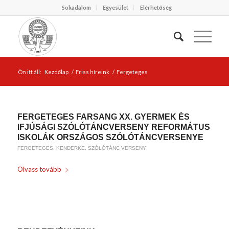
Sokadalom
Egyesület
Elérhetőség
Ön itt áll:
Kezdőlap
/
Friss híreink
/
Fergeteges
FERGETEGES FARSANG XX. GYERMEK ÉS
IFJÚSÁGI SZÓLÓTÁNCVERSENY REFORMÁTUS
ISKOLÁK ORSZÁGOS SZÓLÓTÁNCVERSENYE
FERGETEGES
,
KENDERKE
,
SZÓLÓTÁNC VERSENY
Olvass tovább
/
2023-01-16
BY
KARSAI KRISZTINA