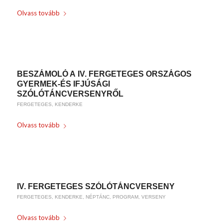
Olvass tovább
/
/
2017-07-13
0 HOZZÁSZÓLÁSOK
BY
WEIRACH ANDREA
BESZÁMOLÓ A IV. FERGETEGES ORSZÁGOS
GYERMEK-ÉS IFJÚSÁGI
SZÓLÓTÁNCVERSENYRŐL
FERGETEGES
,
KENDERKE
Olvass tovább
/
/
2017-07-12
0 HOZZÁSZÓLÁSOK
BY
WEIRACH ANDREA
IV. FERGETEGES SZÓLÓTÁNCVERSENY
FERGETEGES
,
KENDERKE
,
NÉPTÁNC
,
PROGRAM
,
VERSENY
Olvass tovább