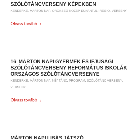
SZÓLÓTÁNCVERSENY KÉPEKBEN
KENDERKE
,
MÁRTON NAP
,
ÖRÖKSÉG-KÖZÉP-DUNÁNTÚLI RÉGIÓ
,
VERSENY
Olvass tovább
/
2017-11-11
BY
WEIRACH ANDREA
16. MÁRTON NAPI GYERMEK ÉS IFJÚSÁGI
SZÓLÓTÁNCVERSENY REFORMÁTUS ISKOLÁK
ORSZÁGOS SZÓLÓTÁNCVERSENYE
KENDERKE
,
MÁRTON NAP
,
NÉPTÁNC
,
PROGRAM
,
SZÓLÓTÁNC VERSENY
,
VERSENY
Olvass tovább
/
/
2017-09-20
0 HOZZÁSZÓLÁSOK
BY
WEIRACH ANDREA
MÁRTON NAPI LIBÁS JÁTSZÓ