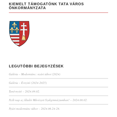
KIEMELT TÁMOGATÓNK TATA VÁROS
ÖNKORMÁNYZATA
LEGUTÓBBI BEJEGYZÉSEK
Galéria – Moderntánc: nyári tábor (2024)
Galéria – Évnyitó (2024-2025)
Tanévnyitó – 2024.09.02.
Nyílt nap az Általér Művészeti Szakgimnáziumban! – 2024.08.02.
Nyári moderntánc tábor – 2024.06.24-28.