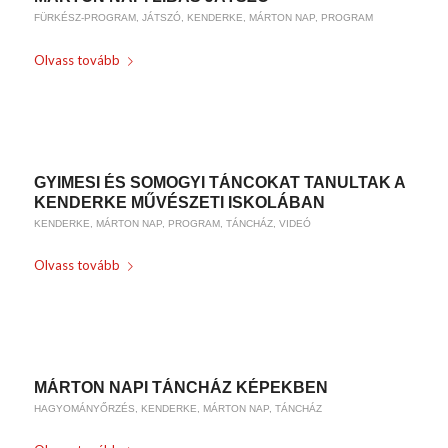
FÜRKÉSZ-PROGRAM
,
JÁTSZÓ
,
KENDERKE
,
MÁRTON NAP
,
PROGRAM
Olvass tovább
/
/
2016-11-16
0 HOZZÁSZÓLÁSOK
BY
WEIRACH ANDREA
GYIMESI ÉS SOMOGYI TÁNCOKAT TANULTAK A
KENDERKE MŰVÉSZETI ISKOLÁBAN
KENDERKE
,
MÁRTON NAP
,
PROGRAM
,
TÁNCHÁZ
,
VIDEÓ
Olvass tovább
/
/
2016-11-16
0 HOZZÁSZÓLÁSOK
BY
WEIRACH ANDREA
MÁRTON NAPI TÁNCHÁZ KÉPEKBEN
HAGYOMÁNYŐRZÉS
,
KENDERKE
,
MÁRTON NAP
,
TÁNCHÁZ