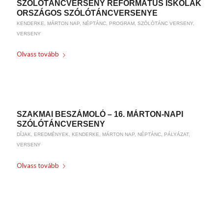
SZÓLÓTÁNCVERSENY REFORMÁTUS ISKOLÁK
ORSZÁGOS SZÓLÓTÁNCVERSENYE
KENDERKE
,
MÁRTON NAP
,
NÉPTÁNC
,
PROGRAM
,
SZÓLÓTÁNC VERSENY
,
VERSENY
Olvass tovább
/
2018-10-19
BY
WEIRACH ANDREA
SZAKMAI BESZÁMOLÓ – 16. MÁRTON-NAPI
SZÓLÓTÁNCVERSENY
DÍJAK
,
EREDMÉNYEK
,
KENDERKE
,
MÁRTON NAP
,
NÉPTÁNC
,
PÁLYÁZAT
,
VERSENY
Olvass tovább
/
2018-05-08
BY
WEIRACH ANDREA