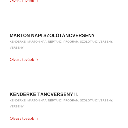
Olvass tovább
/
/
2016-11-15
0 HOZZÁSZÓLÁSOK
BY
WEIRACH ANDREA
MÁRTON NAPI SZÓLÓTÁNCVERSENY
KENDERKE
,
MÁRTON NAP
,
NÉPTÁNC
,
PROGRAM
,
SZÓLÓTÁNC VERSENY
,
VERSENY
Olvass tovább
/
/
2016-11-14
0 HOZZÁSZÓLÁSOK
BY
WEIRACH ANDREA
KENDERKE TÁNCVERSENY II.
KENDERKE
,
MÁRTON NAP
,
NÉPTÁNC
,
PROGRAM
,
SZÓLÓTÁNC VERSENY
,
VERSENY
Olvass tovább