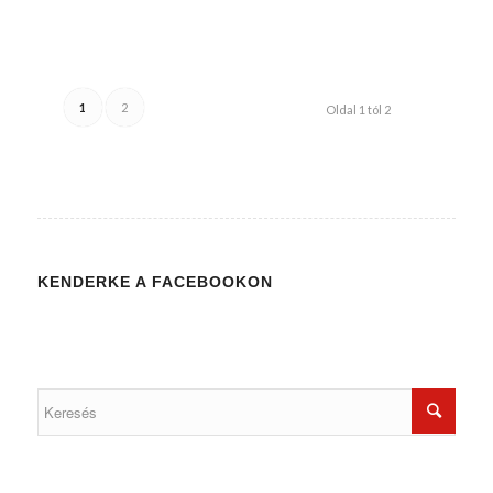
/
/
2016-11-14
0 HOZZÁSZÓLÁSOK
BY
WEIRACH ANDREA
1
2
Oldal 1 tól 2
KENDERKE A FACEBOOKON