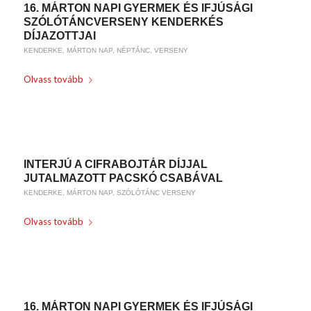
16. MÁRTON NAPI GYERMEK ÉS IFJÚSÁGI
SZÓLÓTÁNCVERSENY KENDERKÉS
DÍJAZOTTJAI
KENDERKE
,
MÁRTON NAP
,
NÉPTÁNC
,
VERSENY
Olvass tovább
/
2017-11-19
BY
WEIRACH ANDREA
INTERJÚ A CIFRABOJTÁR DÍJJAL
JUTALMAZOTT PACSKÓ CSABÁVAL
KENDERKE
,
MÁRTON NAP
,
SZÓLÓTÁNC VERSENY
Olvass tovább
/
2017-11-17
BY
WEIRACH ANDREA
16. MÁRTON NAPI GYERMEK ÉS IFJÚSÁGI