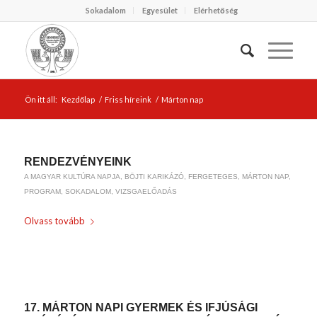
Sokadalom
Egyesület
Elérhetőség
Ön itt áll:
Kezdőlap
/
Friss híreink
/
Márton nap
RENDEZVÉNYEINK
A MAGYAR KULTÚRA NAPJA
,
BÖJTI KARIKÁZÓ
,
FERGETEGES
,
MÁRTON NAP
,
PROGRAM
,
SOKADALOM
,
VIZSGAELŐADÁS
Olvass tovább
/
2020-04-28
BY
WEIRACH ANDREA
17. MÁRTON NAPI GYERMEK ÉS IFJÚSÁGI