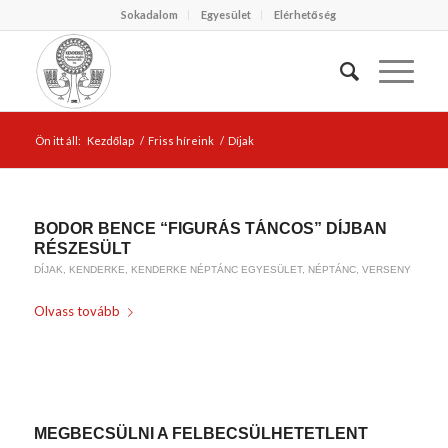
Sokadalom
Egyesület
Elérhetőség
Ön itt áll:
Kezdőlap
/
Friss híreink
/
Díjak
BODOR BENCE “FIGURÁS TÁNCOS” DÍJBAN
RÉSZESÜLT
DÍJAK
,
KENDERKE
,
KENDERKE NÉPTÁNC EGYESÜLET
,
NÉPTÁNC
,
VERSENY
Olvass tovább
/
2021-01-20
BY
WEIRACH ANDREA
MEGBECSÜLNI A FELBECSÜLHETETLENT