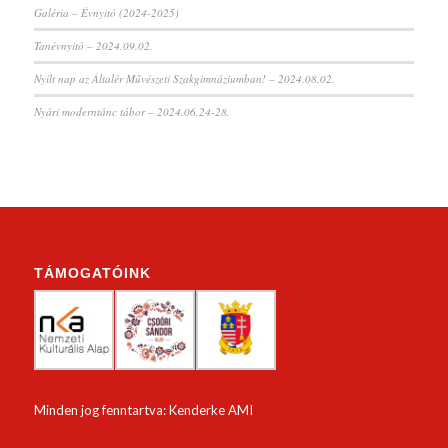
Galéria – Évnyitó (2024-2025)
Tanévnyitó – 2024.09.02.
Nyílt nap az Általér Művészeti Szakgimnáziumban! – 2024.08.02.
Nyári moderntánc tábor – 2024.06.24-28.
TÁMOGATÓINK
Minden jog fenntartva: Kenderke AMI