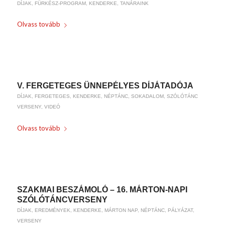
DÍJAK
,
FÜRKÉSZ-PROGRAM
,
KENDERKE
,
TANÁRAINK
Olvass tovább
/
2019-11-27
BY
WEIRACH ANDREA
V. FERGETEGES ÜNNEPÉLYES DÍJÁTADÓJA
DÍJAK
,
FERGETEGES
,
KENDERKE
,
NÉPTÁNC
,
SOKADALOM
,
SZÓLÓTÁNC
VERSENY
,
VIDEÓ
Olvass tovább
/
2018-06-15
BY
WEIRACH ANDREA
SZAKMAI BESZÁMOLÓ – 16. MÁRTON-NAPI
SZÓLÓTÁNCVERSENY
DÍJAK
,
EREDMÉNYEK
,
KENDERKE
,
MÁRTON NAP
,
NÉPTÁNC
,
PÁLYÁZAT
,
VERSENY