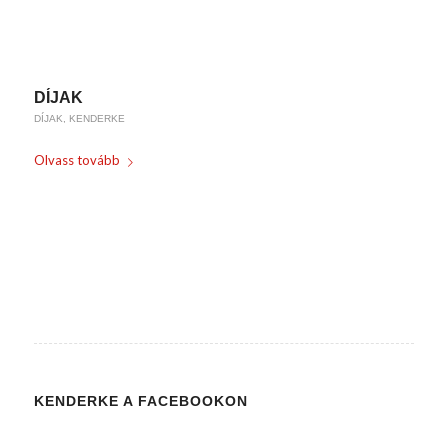
/
2018-04-17
BY
WEIRACH ANDREA
DÍJAK
DÍJAK
,
KENDERKE
Olvass tovább
/
2018-02-17
BY
WEIRACH ANDREA
KENDERKE A FACEBOOKON