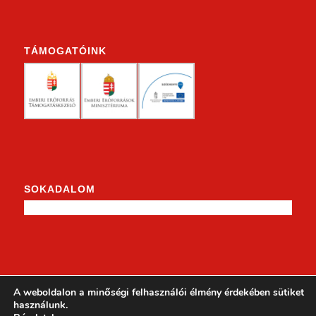
TÁMOGATÓINK
SOKADALOM
KENDERKE A FACEBOOKON
A weboldalon a minőségi felhasználói élmény érdekében sütiket
használunk.