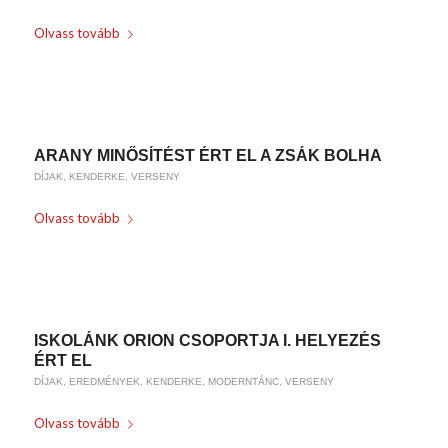
Olvass tovább
/
2018-05-08
BY
WEIRACH ANDREA
ARANY MINŐSÍTÉST ÉRT EL A ZSÁK BOLHA
DÍJAK
,
KENDERKE
,
VERSENY
Olvass tovább
/
2018-05-01
BY
WEIRACH ANDREA
ISKOLÁNK ORION CSOPORTJA I. HELYEZÉS
ÉRT EL
DÍJAK
,
EREDMÉNYEK
,
KENDERKE
,
MODERNTÁNC
,
VERSENY
Olvass tovább