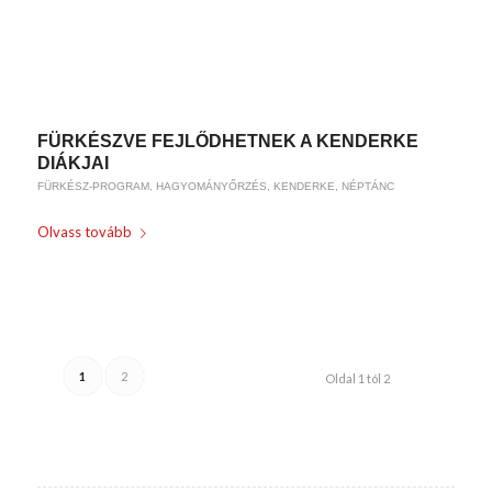
/
2019-01-15
BY
WEIRACH ANDREA
FÜRKÉSZVE FEJLŐDHETNEK A KENDERKE
DIÁKJAI
FÜRKÉSZ-PROGRAM
,
HAGYOMÁNYŐRZÉS
,
KENDERKE
,
NÉPTÁNC
Olvass tovább
/
2019-01-02
BY
WEIRACH ANDREA
1
2
Oldal 1 tól 2