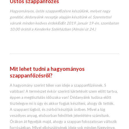
Üstös szappanfőzés
Hagyományos, üstös szappanfőzésre készülünk, melyet nagy
gonddal, dédanyáink receptje alapján készítünk el. Szeretettel
várunk minden kedves érdeklődőt 2019. január 19-én, szombaton
10.00 órától a Kenderke Székházban (Almási út 24.)
Mit lehet tudni a hagyományos
szappanfőzésről?
A hagyomány szerint télen van ideje a szappanfőzésnek. S
valóban! A természet évkör szerinti lüktetését szem előtt tartva,
éppen a megtisztulás időszaka van! Dédanyáink tudása előtt
tisztelegve mi is úgy és akkor fogjuk készíteni, ahogy ők tették.
A szappant lúgból, és zsírból készítjük üstben. Mivel a lúg
veszélyes anyag, elsősorban felnőttek jelenlétére számítunk.
Órákon át figyeljük majd, ahogy a szappan fokozatosan változik
forróságban. Mivel elkészülésének ideje sok minden függvénye,