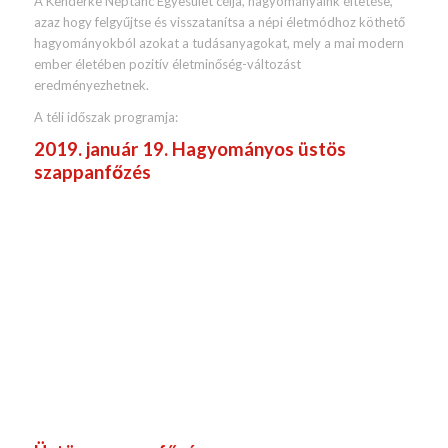
A Kenderke Néptánc Egyesület célja, hagyományaink éltetése,
azaz hogy felgyűjtse és visszatanítsa a népi életmódhoz köthető
hagyományokból azokat a tudásanyagokat, mely a mai modern
ember életében pozitív életminőség-változást
eredményezhetnek.
A téli időszak programja:
2019. január 19. Hagyományos üstös
szappanfőzés