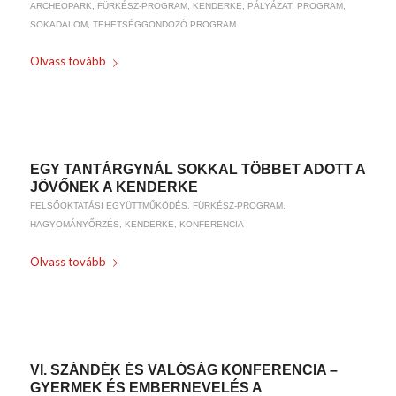
ARCHEOPARK
,
FÜRKÉSZ-PROGRAM
,
KENDERKE
,
PÁLYÁZAT
,
PROGRAM
,
SOKADALOM
,
TEHETSÉGGONDOZÓ PROGRAM
Olvass tovább
/
2019-07-23
BY
WEIRACH ANDREA
EGY TANTÁRGYNÁL SOKKAL TÖBBET ADOTT A
JÖVŐNEK A KENDERKE
FELSŐOKTATÁSI EGYÜTTMŰKÖDÉS
,
FÜRKÉSZ-PROGRAM
,
HAGYOMÁNYŐRZÉS
,
KENDERKE
,
KONFERENCIA
Olvass tovább
/
2019-02-02
BY
WEIRACH ANDREA
VI. SZÁNDÉK ÉS VALÓSÁG KONFERENCIA –
GYERMEK ÉS EMBERNEVELÉS A