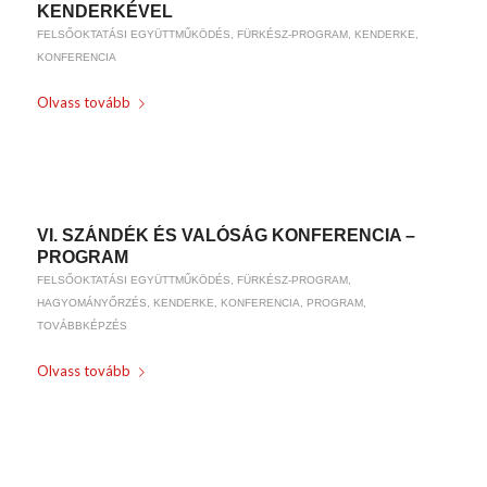
KENDERKÉVEL
FELSŐOKTATÁSI EGYÜTTMŰKÖDÉS
,
FÜRKÉSZ-PROGRAM
,
KENDERKE
,
KONFERENCIA
Olvass tovább
/
2019-01-17
BY
WEIRACH ANDREA
VI. SZÁNDÉK ÉS VALÓSÁG KONFERENCIA –
PROGRAM
FELSŐOKTATÁSI EGYÜTTMŰKÖDÉS
,
FÜRKÉSZ-PROGRAM
,
HAGYOMÁNYŐRZÉS
,
KENDERKE
,
KONFERENCIA
,
PROGRAM
,
TOVÁBBKÉPZÉS
Olvass tovább
/
2019-01-17
BY
WEIRACH ANDREA