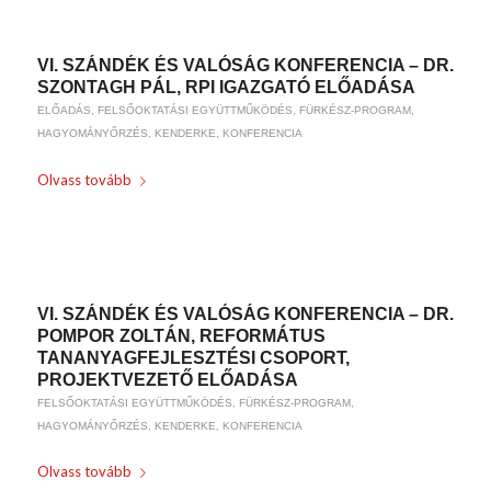
VI. SZÁNDÉK ÉS VALÓSÁG KONFERENCIA – DR.
SZONTAGH PÁL, RPI IGAZGATÓ ELŐADÁSA
ELŐADÁS
,
FELSŐOKTATÁSI EGYÜTTMŰKÖDÉS
,
FÜRKÉSZ-PROGRAM
,
HAGYOMÁNYŐRZÉS
,
KENDERKE
,
KONFERENCIA
Olvass tovább
/
2019-01-17
BY
WEIRACH ANDREA
VI. SZÁNDÉK ÉS VALÓSÁG KONFERENCIA – DR.
POMPOR ZOLTÁN, REFORMÁTUS
TANANYAGFEJLESZTÉSI CSOPORT,
PROJEKTVEZETŐ ELŐADÁSA
FELSŐOKTATÁSI EGYÜTTMŰKÖDÉS
,
FÜRKÉSZ-PROGRAM
,
HAGYOMÁNYŐRZÉS
,
KENDERKE
,
KONFERENCIA
Olvass tovább