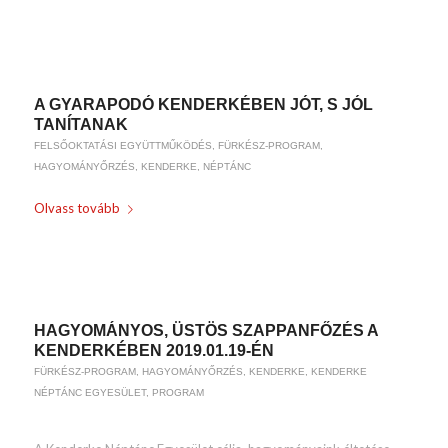
/
2019-01-17
BY
WEIRACH ANDREA
A GYARAPODÓ KENDERKÉBEN JÓT, S JÓL
TANÍTANAK
FELSŐOKTATÁSI EGYÜTTMŰKÖDÉS
,
FÜRKÉSZ-PROGRAM
,
HAGYOMÁNYŐRZÉS
,
KENDERKE
,
NÉPTÁNC
Olvass tovább
/
2019-01-15
BY
WEIRACH ANDREA
HAGYOMÁNYOS, ÜSTÖS SZAPPANFŐZÉS A
KENDERKÉBEN 2019.01.19-ÉN
FÜRKÉSZ-PROGRAM
,
HAGYOMÁNYŐRZÉS
,
KENDERKE
,
KENDERKE
NÉPTÁNC EGYESÜLET
,
PROGRAM