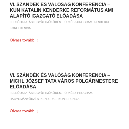
VI. SZÁNDÉK ÉS VALÓSÁG KONFERENCIA –
KUN KATALIN KENDERKE REFORMÁTUS AMI
ALAPÍTÓ IGAZGATÓ ELŐADÁSA
FELSŐOKTATÁSI EGYÜTTMŰKÖDÉS
,
FÜRKÉSZ-PROGRAM
,
KENDERKE
,
KONFERENCIA
Olvass tovább
/
2019-01-17
BY
WEIRACH ANDREA
VI. SZÁNDÉK ÉS VALÓSÁG KONFERENCIA –
MICHL JÓZSEF TATA VÁROS POLGÁRMESTERE
ELŐADÁSA
FELSŐOKTATÁSI EGYÜTTMŰKÖDÉS
,
FÜRKÉSZ-PROGRAM
,
HAGYOMÁNYŐRZÉS
,
KENDERKE
,
KONFERENCIA
Olvass tovább
/
2019-01-17
BY
WEIRACH ANDREA