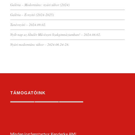
Galéria – Moderntánc: nyári tábor (2024)
Galéria – Évnyitó (2024-2025)
Tanévnyitó – 2024.09.02.
Nyílt nap az Általér Művészeti Szakgimnáziumban! – 2024.08.02.
Nyári moderntánc tábor – 2024.06.24-28.
TÁMOGATÓINK
Minden jog fenntartva: Kenderke AMI