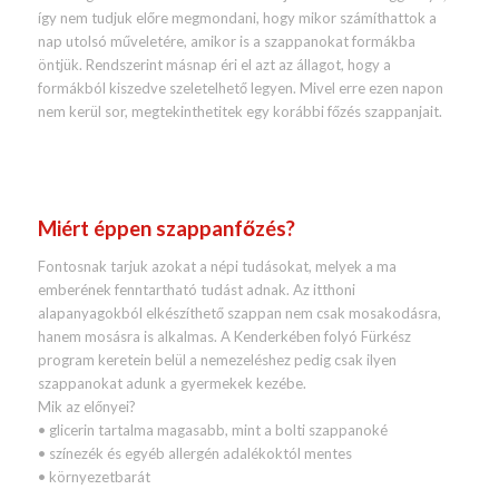
így nem tudjuk előre megmondani, hogy mikor számíthattok a
nap utolsó műveletére, amikor is a szappanokat formákba
öntjük. Rendszerint másnap éri el azt az állagot, hogy a
formákból kiszedve szeletelhető legyen. Mivel erre ezen napon
nem kerül sor, megtekinthetitek egy korábbi főzés szappanjait.
Miért éppen szappanfőzés?
Fontosnak tarjuk azokat a népi tudásokat, melyek a ma
emberének fenntartható tudást adnak. Az itthoni
alapanyagokból elkészíthető szappan nem csak mosakodásra,
hanem mosásra is alkalmas. A Kenderkében folyó Fürkész
program keretein belül a nemezeléshez pedig csak ilyen
szappanokat adunk a gyermekek kezébe.
Mik az előnyei?
• glicerin tartalma magasabb, mint a bolti szappanoké
• színezék és egyéb allergén adalékoktól mentes
• környezetbarát