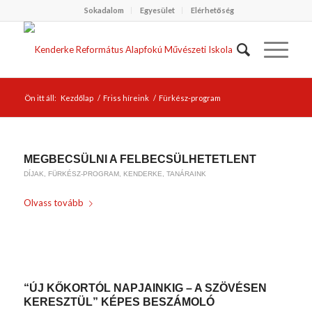
Sokadalom
Egyesület
Elérhetőség
Ön itt áll:
Kezdőlap
/
Friss híreink
/
Fürkész-program
MEGBECSÜLNI A FELBECSÜLHETETLENT
DÍJAK
,
FÜRKÉSZ-PROGRAM
,
KENDERKE
,
TANÁRAINK
Olvass tovább
/
2019-11-27
BY
WEIRACH ANDREA
“ÚJ KŐKORTÓL NAPJAINKIG – A SZÖVÉSEN
KERESZTÜL” KÉPES BESZÁMOLÓ