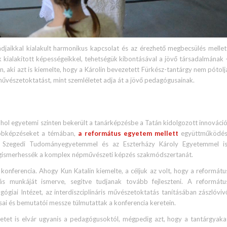
djaikkal kialakult harmonikus kapcsolat és az érezhető megbecsülés mellet
kialakított képességeikkel, tehetségük kibontásával a jövő társadalmának 
, aki azt is kiemelte, hogy a Károlin bevezetett Fürkész-tantárgy nem pótolj
 művészetoktatást, mint szemléletet adja át a jövő pedagógusainak.
, ahol egyetemi szinten bekerült a tanárképzésbe a Tatán kidolgozott innováció
ábbképzéseket a témában,
a református egyetem mellett
együttműködés
 Szegedi Tudományegyetemmel és az Eszterházy Károly Egyetemmel is
gismerhessék a komplex népművészeti képzés szakmódszertanát.
konferencia. Ahogy Kun Katalin kiemelte, a céljuk az volt, hogy a reformátu
s munkáját ismerve, segítve tudjanak tovább fejleszteni. A reformátu
ógiai Intézet, az interdiszciplináris művészetoktatás tanításában zászlóviv
ai és bemutatói messze túlmutattak a konferencia keretein.
etet is elvár ugyanis a pedagógusoktól, mégpedig azt, hogy a tantárgyaka