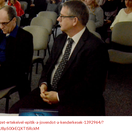
zet-ertekeivel-epitik-a-jovendot-a-kenderkesek-1392964/?
LU8pS00rEQXTISRckM