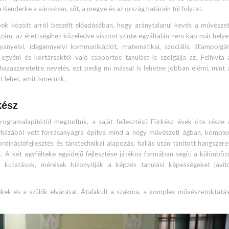
a Kenderke a városban, sőt, a megye és az ország határain túl folytat.
bek között arról beszélt előadásában, hogy aránytalanul kevés a művészet
ám, az érettségihez közeledve viszont szinte egyáltalán nem kap már helye
anyelvi, idegennyelvi kommunikációt, matematikai, szociális, állampolgár
 egyéni és kortársaktól való csoportos tanulást is szolgálja az. Felhívta 
hazaszeretetre nevelés, ezt pedig mi mással is lehetne jobban elérni, mint 
t lehet, amit ismerünk.
kész
programalapítótól megtudtuk, a saját fejlesztésű Fürkész évek óta része 
rházából vett forrásanyagra építve mind a négy művészeti ágban, komple
inációfejlesztés és tánctechnikai alapozás, hallás után tanított hangszere
 A két agyfélteke egyidejű fejlesztése játékos formában segíti a különböz
, kutatások, mérések bizonyítják a képzés tanulási képességeket javít
ekek és a szülők elvárásai. Átalakult a szakma, a komplex művészetoktatás