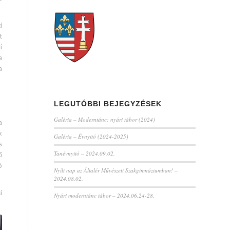
i
t
i
a
a
LEGUTÓBBI BEJEGYZÉSEK
Galéria – Moderntánc: nyári tábor (2024)
a
x
Galéria – Évnyitó (2024-2025)
s
Tanévnyitó – 2024.09.02.
ő
ó
Nyílt nap az Általér Művészeti Szakgimnáziumban! –
2024.08.02.
i
Nyári moderntánc tábor – 2024.06.24-28.