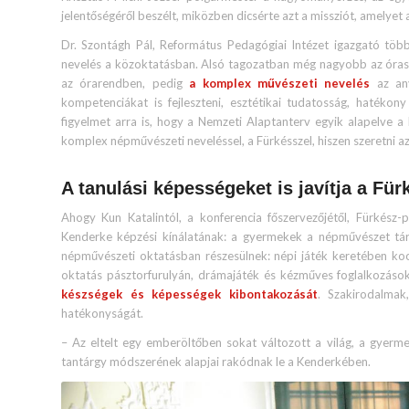
jelentőségéről beszélt, miközben dicsérte azt a missziót, amelyet 
Dr. Szontágh Pál, Református Pedagógiai Intézet igazgató töb
nevelés a közoktatásban. Alsó tagozatban még nagyobb az órasz
az órarendben, pedig
a komplex művészeti nevelés
az any
kompetenciákat is fejleszteni, esztétikai tudatosság, hatékony
figyelmet arra is, hogy a Nemzeti Alaptanterv egyik alapelve a 
komplex népművészeti neveléssel, a Fürkésszel, hiszen szeretni az
A tanulási képességeket is javítja a Für
Ahogy Kun Katalintól, a konferencia főszervezőjétől, Fürkész-
Kenderke képzési kínálatának: a gyermekek a népművészet tá
népművészeti oktatásban részesülnek: népi játék keretében koord
oktatás pásztorfurulyán, drámajáték és kézműves foglalkozások.
készségek és képességek kibontakozását
. Szakirodalmak
hatékonyságát.
– Az eltelt egy emberöltőben sokat változott a világ, a gyerm
tantárgy módszerének alapjai rakódnak le a Kenderkében.