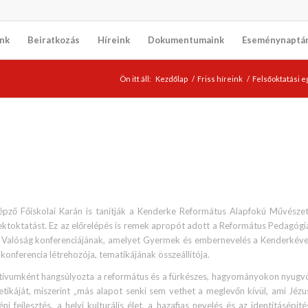
nk
Beiratkozás
Híreink
Dokumentumaink
Eseménynaptá
Ön itt áll:
Kezdőlap
/
Friss híreink
/
Felsőoktatási 
pző Főiskolai Karán is tanítják a Kenderke Református Alapfokú Művészet
ektoktatást. Ez az előrelépés is remek apropót adott a Református Pedagógi
s Valóság konferenciájának, amelyet Gyermek és embernevelés a Kenderkéve
onferencia létrehozója, tematikájának összeállítója.
motívumként hangsúlyozta a református és a fürkészes, hagyományokon nyugv
tikáját, miszerint „más alapot senki sem vethet a meglevőn kívül, ami Jézu
 fejlesztés, a helyi kulturális élet, a hazafias nevelés és az identitásépíté