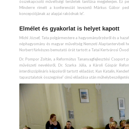
összekapcsoló műveltségi területek tanítása megjelenjen. Ez pe
Minderre rímelt a konferenciát levezető Márkus Gábor pedag
koncepciójának az alapjai rakódnak le”.
Elmélet és gyakorlat is helyet kapott
Michl József, Tata polgármestere a hagyományőrzésről és a hazaﬁ 
néphagyomány és magyar műveltség Nemzeti Alaptantervbeli helyé
Norbert fürkészes bemutató órát tartott a Tatai Kertvárosi Óvod
Dr. Pompor Zoltán, a Református Tananyagfejlesztési Csoport pr
művészeti nevelésről, Dr. Szarka Júlia, a Károli Gáspár Re
interdiszciplináris képzésről tartott előadást. Kun Katalin, Kend
tapasztalatok összegzése” című előadása után műhelybeszélgetés