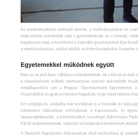
Az eredményekben mérhető sikerek, a tanítványainkkal és csalá
még többet szeretnénk adni a gyermekeknek, és a bennük, velük 
fogalmazta meg a mottóként is helytálló gondolatokat Kun Katalin
a néptáncoktatást, sokkal inkább az interdiszciplináris, komplex
Egyetemekkel működnek együtt
Nem ez az első ilyen vállalása a Kenderkének, de a Károli az első
a népművészeti műhely rendszeresen szervez akkreditált tov
megállapodása van a Magyar Táncművészeti Egyetemmel, a
Hospitálókat és gyakornokokat fogadnak, hogy mind többen me
Ezt szolgálja és szolgálta már korábban is a Szándék és Valóság 
intézményi hálózatban erősödjenek a kapcsolatok, és egymá
tananyagfejlesztés, a bázis­iskolákat összefogó Református Pedag
Károli szakembereinek, valamint a házigazda kenderkések előadás
A Nemzeti Alaptanterv folyamatban lévő módosítása új szemlél