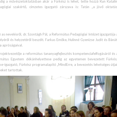
dig a művészetoktatásban akár a Fürkész is lehet, tette hozzá Kun Katalin
ógiai szakértő, címzetes igazgató zárszava is: Tatán „a jövő oktatás
as nevelésről, dr. Szontágh Pál, a Református Pedagógiai Intézet igazgatója 
ről és helyzetéről beszélt. Farkas Emőke, Hulinné Gyenizse Judit és Bánát
a apróságaival.
ojektvezetője a református tananyagfejlesztés kompetenciafelfogásáról és 
formátus Egyetem dékánhelyettese pedig az egyetemen bevezetett Fürkés
erke-igazgató, Fürkész programalapító „MindErre, a bevezetés lehetséges útjai
eket tartottak.