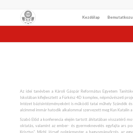
Kezdőlap
Bemutatkozu
Az idei tanévben a Károli Gáspár Református Egyetem Tanítóké
Iskolában kifejlesztett a Fürkész 4D komplex, népművészeti proj
Intézet bázisintézményeként is működő tatai műhely Szándék é
alcímmel immár hatodik alkalommal szervezett meg Kun Katalin a k
Szabó Előd a konferencia elején tartott áhítatában visszatérő 
oktatás, valamint az ember- és gyermeknevelés egyfajta ars poe
Krisztus”. Michl József polgármester a hagyományőrzés, az egyéni