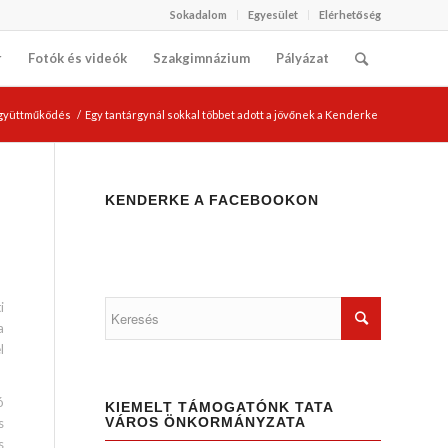
Sokadalom
Egyesület
Elérhetőség
r
Fotók és videók
Szakgimnázium
Pályázat
együttműködés
/
Egy tantárgynál sokkal többet adott a jövőnek a Kenderke
KENDERKE A FACEBOOKON
i
a
l
ó
KIEMELT TÁMOGATÓNK TATA
VÁROS ÖNKORMÁNYZATA
s
s