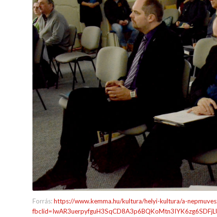
Forrás:
https://www.kemma.hu/kultura/helyi-kultura/a-nepmuves
fbclid=IwAR3uerpyfguH3SqCD8A3p6BQKoMtn3IYK6zg6SDFj