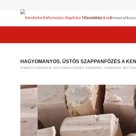
Kezdőlap
Bemutatkozu
HAGYOMÁNYOS, ÜSTÖS SZAPPANFŐZÉS A KEND
FÜRKÉSZ-PROGRAM
,
HAGYOMÁNYŐRZÉS
,
KENDERKE
,
KENDERKE NÉPTÁN