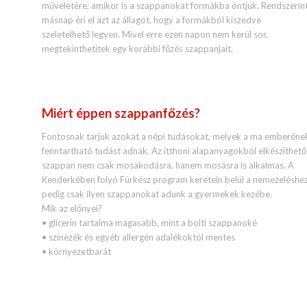
műveletére, amikor is a szappanokat formákba öntjük. Rendszerin
másnap éri el azt az állagot, hogy a formákból kiszedve
szeletelhető legyen. Mivel erre ezen napon nem kerül sor,
megtekinthetitek egy korábbi főzés szappanjait.
Miért éppen szappanfőzés?
Fontosnak tarjuk azokat a népi tudásokat, melyek a ma emberéne
fenntartható tudást adnak. Az itthoni alapanyagokból elkészíthető
szappan nem csak mosakodásra, hanem mosásra is alkalmas. A
Kenderkében folyó Fürkész program keretein belül a nemezeléshe
pedig csak ilyen szappanokat adunk a gyermekek kezébe.
Mik az előnyei?
• glicerin tartalma magasabb, mint a bolti szappanoké
• színezék és egyéb allergén adalékoktól mentes
• környezetbarát