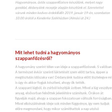
Hagyományos, üstös szappanfőzésre készülünk, melyet nagy
gonddal, dédanyáink receptje alapján készítünk el. Szeretettel
várunk minden kedves érdeklődőt 2019. január 19-én, szombaton
10.00 órától a Kenderke Székházban (Almási út 24.)
Mit lehet tudni a hagyományos
szappanfőzésről?
A hagyomány szerint télen van ideje a szappanfőzésnek. S valóban
A természet évkör szerinti lüktetését szem előtt tartva, éppen a
megtisztulás időszaka van! Dédanyáink tudása előtt tisztelegve mi
is úgy és akkor fogjuk készíteni, ahogy ők tették.
A szappant lúgból, és zsírból készítjük üstben. Mivel a lúg veszélye
anyag, elsősorban felnőttek jelenlétére számítunk. Órákon át
figyeljük majd, ahogy a szappan fokozatosan változik forróságban.
Mivel elkészülésének ideje sok minden függvénye, így nem tudjuk
előre megmondani, hogy mikor számíthattok a nap utolsó