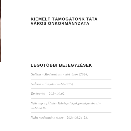
KIEMELT TÁMOGATÓNK TATA
VÁROS ÖNKORMÁNYZATA
LEGUTÓBBI BEJEGYZÉSEK
Galéria – Moderntánc: nyári tábor (2024)
Galéria – Évnyitó (2024-2025)
Tanévnyitó – 2024.09.02.
Nyílt nap az Általér Művészeti Szakgimnáziumban! –
2024.08.02.
Nyári moderntánc tábor – 2024.06.24-28.