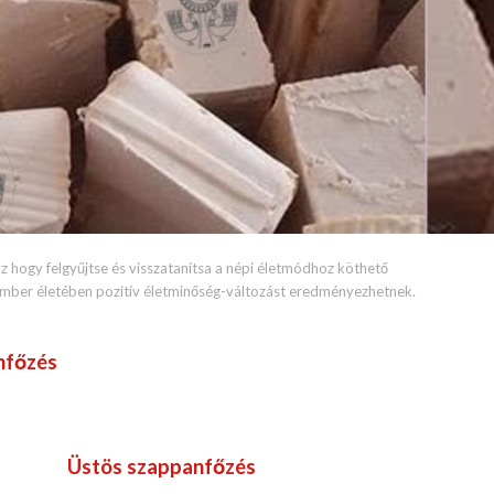
z hogy felgyűjtse és visszatanítsa a népi életmódhoz köthető
ber életében pozitív életminőség-változást eredményezhetnek.
nfőzés
Üstös szappanfőzés