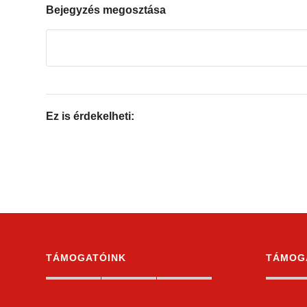
Bejegyzés megosztása
Ez is érdekelheti:
TÁMOGATÓINK
TÁMOG