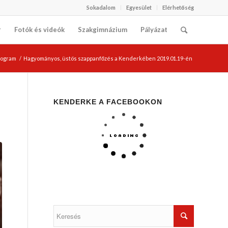
Sokadalom
Egyesület
Elérhetőség
r
Fotók és videók
Szakgimnázium
Pályázat
rogram
/
Hagyományos, üstös szappanfőzés a Kenderkében 2019.01.19-én
KENDERKE A FACEBOOKON