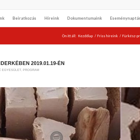
nk
Beiratkozás
Híreink
Dokumentumaink
Eseménynaptá
Ön itt áll:
Kezdőlap
/
Friss híreink
/
Fürkész-p
ERKÉBEN 2019.01.19-ÉN
C EGYESÜLET
,
PROGRAM