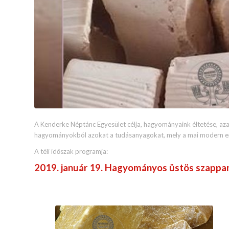
A Kenderke Néptánc Egyesület célja, hagyományaink éltetése, aza
hagyományokból azokat a tudásanyagokat, mely a mai modern em
A téli időszak programja:
2019. január 19. Hagyományos üstös szappa