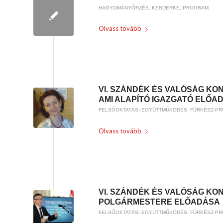
HAGYOMÁNYŐRZÉS
,
KENDERKE
,
PROGRAM
Olvass tovább
/
2019-01-17
BY
WEIRACH ANDREA
VI. SZÁNDÉK ÉS VALÓSÁG KO
AMI ALAPÍTÓ IGAZGATÓ ELŐA
FELSŐOKTATÁSI EGYÜTTMŰKÖDÉS
,
FÜRKÉSZ-P
Olvass tovább
/
2019-01-17
BY
WEIRACH ANDREA
VI. SZÁNDÉK ÉS VALÓSÁG KON
POLGÁRMESTERE ELŐADÁSA
FELSŐOKTATÁSI EGYÜTTMŰKÖDÉS
,
FÜRKÉSZ-P