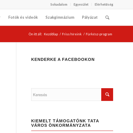
Sokadalom
Egyesület
Elérhetőség
r
Fotók és videók
Szakgimnázium
Pályázat
Ön itt áll:
Kezdőlap
/
Friss híreink
/
Fürkész-program
KENDERKE A FACEBOOKON
KIEMELT TÁMOGATÓNK TATA
VÁROS ÖNKORMÁNYZATA