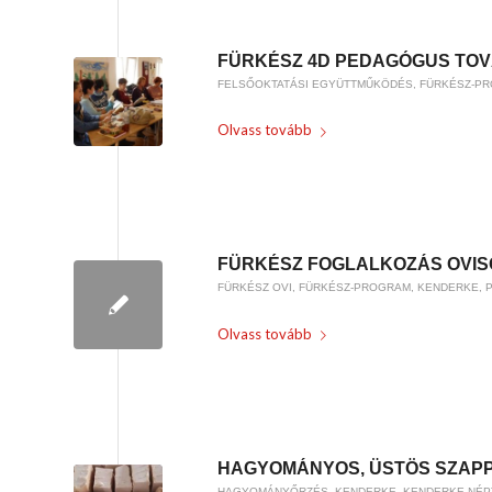
FÜRKÉSZ 4D PEDAGÓGUS TOV
FELSŐOKTATÁSI EGYÜTTMŰKÖDÉS
,
FÜRKÉSZ-P
Olvass tovább
/
2018-10-06
BY
WEIRACH ANDREA
FÜRKÉSZ FOGLALKOZÁS OVI
FÜRKÉSZ OVI
,
FÜRKÉSZ-PROGRAM
,
KENDERKE
,
Olvass tovább
/
/
2018-09-25
0 HOZZÁSZÓLÁSOK
BY
WEI
HAGYOMÁNYOS, ÜSTÖS SZAP
HAGYOMÁNYŐRZÉS
,
KENDERKE
,
KENDERKE NÉP