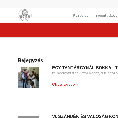
Kezdőlap
Bemutatkozu
Bejegyzés
EGY TANTÁRGYNÁL SOKKAL T
FELSŐOKTATÁSI EGYÜTTMŰKÖDÉS
,
FÜRKÉSZ-P
Olvass tovább
/
2019-02-02
BY
WEIRACH ANDREA
VI. SZÁNDÉK ÉS VALÓSÁG K