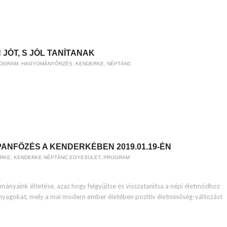
ÓT, S JÓL TANÍTANAK
ROGRAM
,
HAGYOMÁNYŐRZÉS
,
KENDERKE
,
NÉPTÁNC
NFŐZÉS A KENDERKÉBEN 2019.01.19-ÉN
RKE
,
KENDERKE NÉPTÁNC EGYESÜLET
,
PROGRAM
ányaink éltetése, azaz hogy felgyűjtse és visszatanítsa a népi életmódhoz
yagokat, mely a mai modern ember életében pozitív életminőség-változást