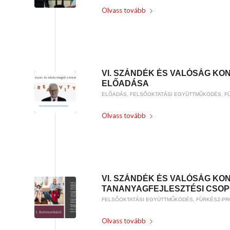
Olvass tovább
/
2019-01-17
BY
WEIRACH ANDREA
VI. SZÁNDÉK ÉS VALÓSÁG KON
ELŐADÁSA
ELŐADÁS
,
FELSŐOKTATÁSI EGYÜTTMŰKÖDÉS
,
F
Olvass tovább
/
2019-01-17
BY
WEIRACH ANDREA
VI. SZÁNDÉK ÉS VALÓSÁG KO
TANANYAGFEJLESZTÉSI CSOP
FELSŐOKTATÁSI EGYÜTTMŰKÖDÉS
,
FÜRKÉSZ-P
Olvass tovább