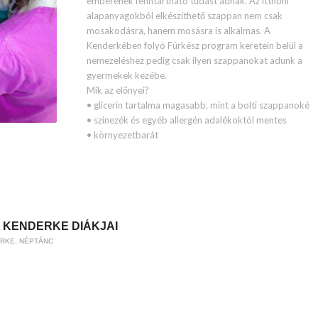
emberének fenntartható tudást adnak. Az itthoni
alapanyagokból elkészíthető szappan nem csak
mosakodásra, hanem mosásra is alkalmas. A
Kenderkében folyó Fürkész program keretein belül a
nemezeléshez pedig csak ilyen szappanokat adunk a
gyermekek kezébe.
Mik az előnyei?
• glicerin tartalma magasabb, mint a bolti szappanoké
• színezék és egyéb allergén adalékoktól mentes
• környezetbarát
 KENDERKE DIÁKJAI
RKE
,
NÉPTÁNC