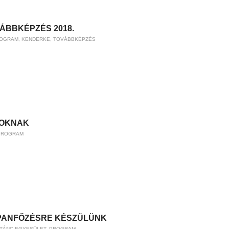
ÁBBKÉPZÉS 2018.
ROGRAM
,
KENDERKE
,
TOVÁBBKÉPZÉS
SOKNAK
PROGRAM
RACH ANDREA
PANFŐZÉSRE KÉSZÜLÜNK
TÁNC EGYESÜLET
,
PROGRAM