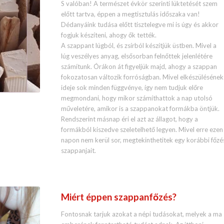
S valóban! A természet évkör szerinti lüktetését szem
előtt tartva, éppen a megtisztulás időszaka van!
Dédanyáink tudása előtt tisztelegve mi is úgy és akkor
fogjuk készíteni, ahogy ők tették.
A szappant lúgból, és zsírból készítjük üstben. Mivel a
lúg veszélyes anyag, elsősorban felnőttek jelenlétére
számítunk. Órákon át figyeljük majd, ahogy a szappan
fokozatosan változik forróságban. Mivel elkészülésének
ideje sok minden függvénye, így nem tudjuk előre
megmondani, hogy mikor számíthattok a nap utolsó
műveletére, amikor is a szappanokat formákba öntjük.
Rendszerint másnap éri el azt az állagot, hogy a
formákból kiszedve szeletelhető legyen. Mivel erre ezen
napon nem kerül sor, megtekinthetitek egy korábbi főzé
szappanjait.
Miért éppen szappanfőzés?
Fontosnak tarjuk azokat a népi tudásokat, melyek a ma