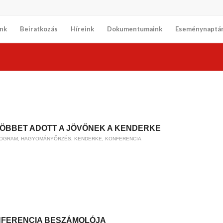
nk
Beiratkozás
Híreink
Dokumentumaink
Eseménynaptá
ÖBBET ADOTT A JÖVŐNEK A KENDERKE
ROGRAM
,
HAGYOMÁNYŐRZÉS
,
KENDERKE
,
KONFERENCIA
ONFERENCIA BESZÁMOLÓJA