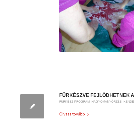
/
2019-01-15
BY
WEIRACH ANDREA
FÜRKÉSZVE FEJLŐDHETNEK A
FÜRKÉSZ-PROGRAM
,
HAGYOMÁNYŐRZÉS
,
KENDE
Olvass tovább
/
2019-01-02
BY
WEIRACH ANDREA