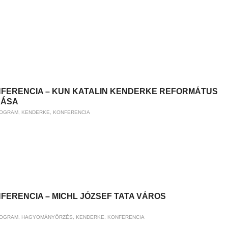
NFERENCIA – KUN KATALIN KENDERKE REFORMÁTUS
DÁSA
ROGRAM
,
KENDERKE
,
KONFERENCIA
FERENCIA – MICHL JÓZSEF TATA VÁROS
ROGRAM
,
HAGYOMÁNYŐRZÉS
,
KENDERKE
,
KONFERENCIA