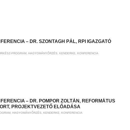
FERENCIA – DR. SZONTAGH PÁL, RPI IGAZGATÓ
ÜRKÉSZ-PROGRAM
,
HAGYOMÁNYŐRZÉS
,
KENDERKE
,
KONFERENCIA
NFERENCIA – DR. POMPOR ZOLTÁN, REFORMÁTUS
ORT, PROJEKTVEZETŐ ELŐADÁSA
ROGRAM
,
HAGYOMÁNYŐRZÉS
,
KENDERKE
,
KONFERENCIA