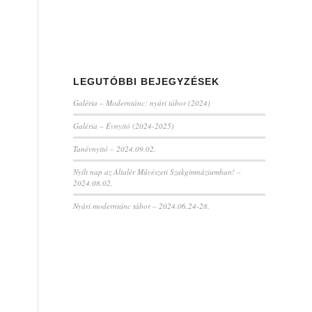
LEGUTÓBBI BEJEGYZÉSEK
Galéria – Moderntánc: nyári tábor (2024)
Galéria – Évnyitó (2024-2025)
Tanévnyitó – 2024.09.02.
Nyílt nap az Általér Művészeti Szakgimnáziumban! –
2024.08.02.
Nyári moderntánc tábor – 2024.06.24-28.