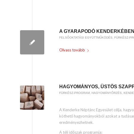
/
2019-01-17
BY
WEIRACH ANDREA
A GYARAPODÓ KENDERKÉBEN J
FELSŐOKTATÁSI EGYÜTTMŰKÖDÉS
,
FÜRKÉSZ-P
Olvass tovább
/
2019-01-15
BY
WEIRACH ANDREA
HAGYOMÁNYOS, ÜSTÖS SZAPPA
FÜRKÉSZ-PROGRAM
,
HAGYOMÁNYŐRZÉS
,
KENDE
A Kenderke Néptánc Egyesület célja, hagyom
köthető hagyományokból azokat a tudásan
eredményezhetnek.
A téli időszak programja: