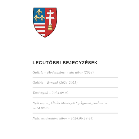
LEGUTÓBBI BEJEGYZÉSEK
Galéria – Moderntánc: nyári tábor (2024)
Galéria – Évnyitó (2024-2025)
Tanévnyitó – 2024.09.02.
Nyílt nap az Általér Művészeti Szakgimnáziumban! –
2024.08.02.
Nyári moderntánc tábor – 2024.06.24-28.