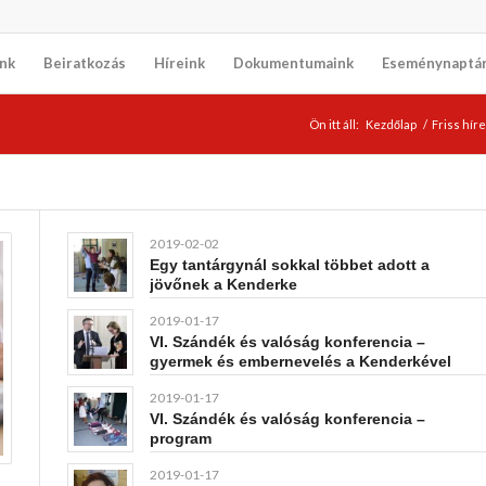
nk
Beiratkozás
Híreink
Dokumentumaink
Eseménynaptá
Ön itt áll:
Kezdőlap
/
Friss hír
2019-02-02
Egy tantárgynál sokkal többet adott a
jövőnek a Kenderke
2019-01-17
VI. Szándék és valóság konferencia –
gyermek és embernevelés a Kenderkével
2019-01-17
VI. Szándék és valóság konferencia –
program
2019-01-17