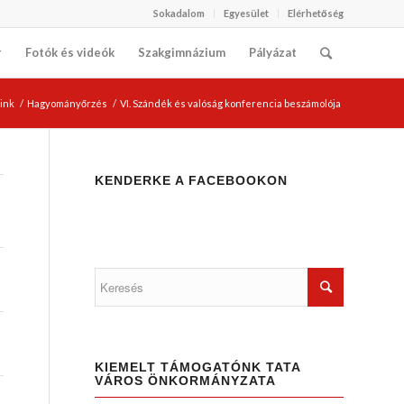
Sokadalom
Egyesület
Elérhetőség
r
Fotók és videók
Szakgimnázium
Pályázat
eink
/
Hagyományőrzés
/
VI. Szándék és valóság konferencia beszámolója
KENDERKE A FACEBOOKON
KIEMELT TÁMOGATÓNK TATA
VÁROS ÖNKORMÁNYZATA