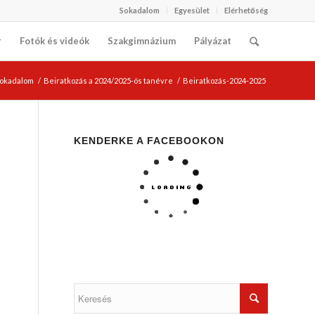
Sokadalom
Egyesület
Elérhetőség
r
Fotók és videók
Szakgimnázium
Pályázat
 Sokadalom
/
Beiratkozás a 2024/2025-ös tanévre
/
Beiratkozás-2024-2025
KENDERKE A FACEBOOKON