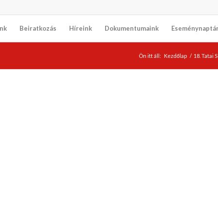
nk
Beiratkozás
Híreink
Dokumentumaink
Eseménynaptá
Ön itt áll:
Kezdőlap
/
18. Tatai