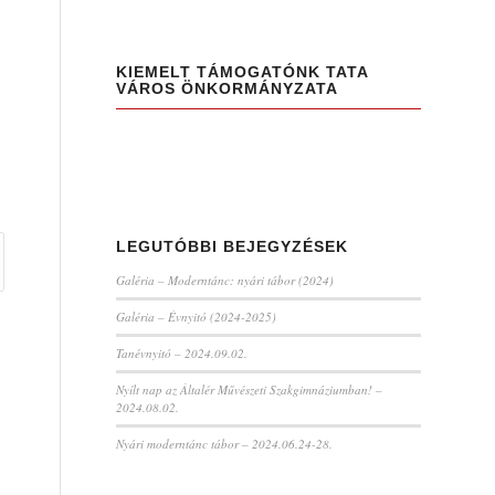
KIEMELT TÁMOGATÓNK TATA
VÁROS ÖNKORMÁNYZATA
LEGUTÓBBI BEJEGYZÉSEK
Galéria – Moderntánc: nyári tábor (2024)
Galéria – Évnyitó (2024-2025)
Tanévnyitó – 2024.09.02.
Nyílt nap az Általér Művészeti Szakgimnáziumban! –
2024.08.02.
Nyári moderntánc tábor – 2024.06.24-28.