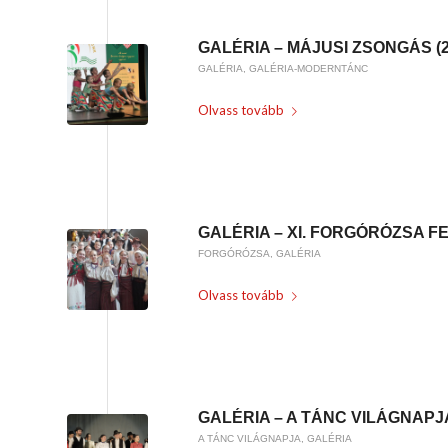
GALÉRIA – MÁJUSI ZSONGÁS (2
GALÉRIA
,
GALÉRIA-MODERNTÁNC
Olvass tovább
/
2023-05-18
BY
KARSAI KRISZTINA
GALÉRIA – XI. FORGÓRÓZSA FE
FORGÓRÓZSA
,
GALÉRIA
Olvass tovább
/
2023-05-14
BY
KARSAI KRISZTINA
GALÉRIA – A TÁNC VILÁGNAPJA
A TÁNC VILÁGNAPJA
,
GALÉRIA