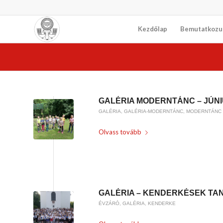
Kezdőlap
Bemutatkozu
GALÉRIA MODERNTÁNC – JÚNIU
GALÉRIA
,
GALÉRIA-MODERNTÁNC
,
MODERNTÁNC
Olvass tovább
/
2023-07-11
BY
KARSAI KRISZTINA
GALÉRIA – KENDERKÉSEK TAN
ÉVZÁRÓ
,
GALÉRIA
,
KENDERKE