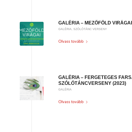
GALÉRIA – MEZŐFÖLD VIRÁGAI 
GALÉRIA
,
SZÓLÓTÁNC VERSENY
Olvass tovább
/
2023-03-26
BY
KARSAI KRISZTINA
GALÉRIA – FERGETEGES FARS
SZÓLÓTÁNCVERSENY (2023)
GALÉRIA
Olvass tovább
/
2023-02-15
BY
KARSAI KRISZTINA