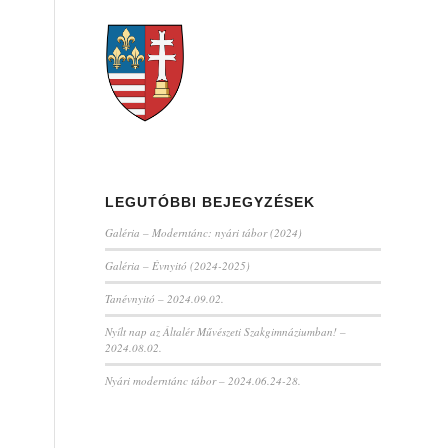
LEGUTÓBBI BEJEGYZÉSEK
Galéria – Moderntánc: nyári tábor (2024)
Galéria – Évnyitó (2024-2025)
Tanévnyitó – 2024.09.02.
Nyílt nap az Általér Művészeti Szakgimnáziumban! –
2024.08.02.
Nyári moderntánc tábor – 2024.06.24-28.