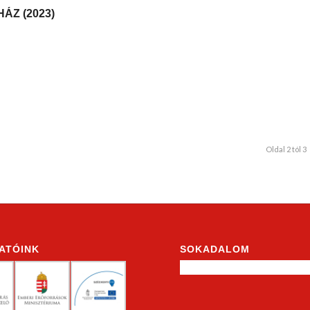
ÁZ (2023)
Oldal 2 tól 3
ATÓINK
SOKADALOM