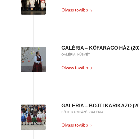
Olvass tovább
/
2023-05-03
BY
KARSAI KRISZTINA
GALÉRIA – KŐFARAGÓ HÁZ (20
GALÉRIA
,
HÚSVÉT
Olvass tovább
/
2023-04-10
BY
KARSAI KRISZTINA
GALÉRIA – BÖJTI KARIKÁZÓ (20
BÖJTI KARIKÁZÓ
,
GALÉRIA
Olvass tovább
/
2023-04-02
BY
KARSAI KRISZTINA