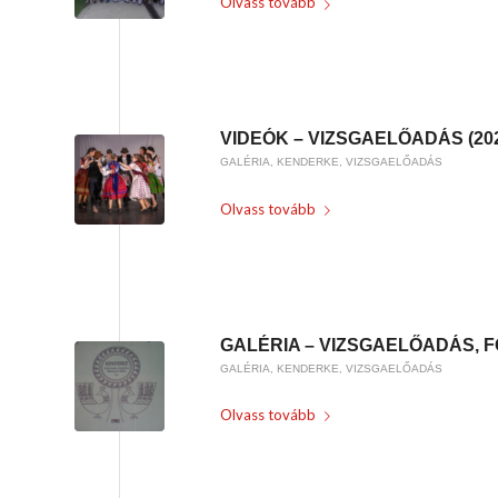
Olvass tovább
/
2023-06-16
BY
KARSAI KRISZTINA
VIDEÓK – VIZSGAELŐADÁS (20
GALÉRIA
,
KENDERKE
,
VIZSGAELŐADÁS
Olvass tovább
/
2023-06-15
BY
KARSAI KRISZTINA
GALÉRIA – VIZSGAELŐADÁS, F
GALÉRIA
,
KENDERKE
,
VIZSGAELŐADÁS
Olvass tovább
/
2023-05-28
BY
KARSAI KRISZTINA