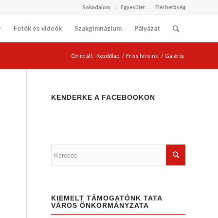
Sokadalom
Egyesület
Elérhetőség
r
Fotók és videók
Szakgimnázium
Pályázat
Ön itt áll:
Kezdőlap
/
Friss híreink
/
Galéria
KENDERKE A FACEBOOKON
KIEMELT TÁMOGATÓNK TATA
VÁROS ÖNKORMÁNYZATA