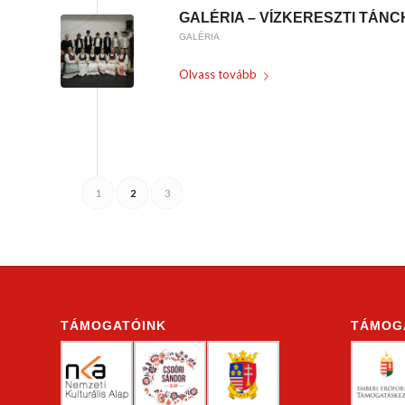
GALÉRIA – VÍZKERESZTI TÁNCH
GALÉRIA
Olvass tovább
/
2023-01-15
BY
KARSAI KRISZTINA
1
2
3
TÁMOGATÓINK
TÁMOG