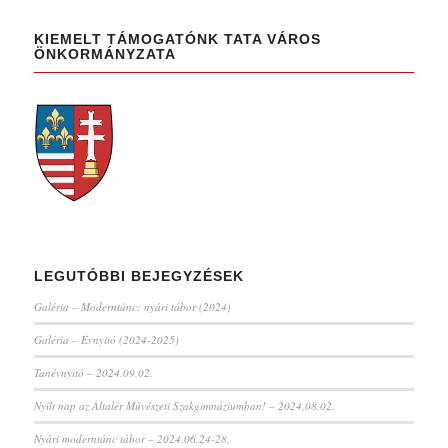
KIEMELT TÁMOGATÓNK TATA VÁROS
ÖNKORMÁNYZATA
LEGUTÓBBI BEJEGYZÉSEK
Galéria – Moderntánc: nyári tábor (2024)
Galéria – Évnyitó (2024-2025)
Tanévnyitó – 2024.09.02.
Nyílt nap az Általér Művészeti Szakgimnáziumban! – 2024.08.02.
Nyári moderntánc tábor – 2024.06.24-28.