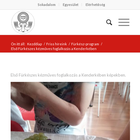
Sokadalom
Egyesület
Elérhetőség
Ön itt áll:
Kezdőlap
/
Friss híreink
/
Fürkész-program
/
Első Fürkészes kézműves foglalkozás a Kenderkében
Első Fürkészes kézműves foglalkozás a Kenderkében képekben.