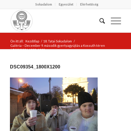
Sokadalom
Egyesület
Elérhetőség
Ön itt áll:
Kezdőlap
/
18. Tatai Sokadalom
/
Galéria – December 9. második gyertyagyújtás a Kossuth téren
/
DSC09354_1800x1200
DSC09354_1800X1200