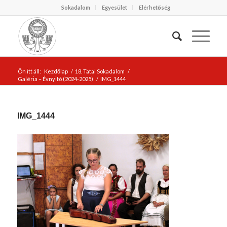
Sokadalom
Egyesület
Elérhetőség
Ön itt áll:
Kezdőlap
/
18. Tatai Sokadalom
/
Galéria – Évnyitó (2024-2025)
/
IMG_1444
IMG_1444