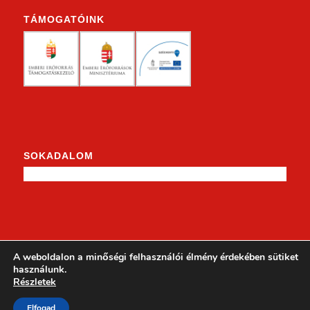
TÁMOGATÓINK
SOKADALOM
KENDERKE A FACEBOOKON
A weboldalon a minőségi felhasználói élmény érdekében sütiket
használunk.
Részletek
Elfogad