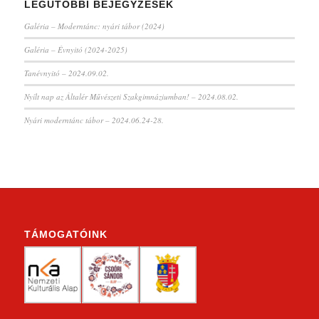
LEGUTÓBBI BEJEGYZÉSEK
Galéria – Moderntánc: nyári tábor (2024)
Galéria – Évnyitó (2024-2025)
Tanévnyitó – 2024.09.02.
Nyílt nap az Általér Művészeti Szakgimnáziumban! – 2024.08.02.
Nyári moderntánc tábor – 2024.06.24-28.
TÁMOGATÓINK