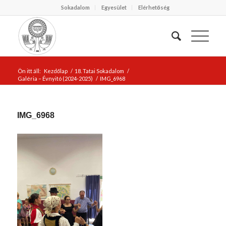
Sokadalom
Egyesület
Elérhetőség
Ön itt áll:
Kezdőlap
/
18. Tatai Sokadalom
/
Galéria – Évnyitó (2024-2025)
/
IMG_6968
IMG_6968