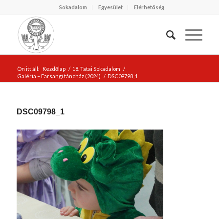
Sokadalom
Egyesület
Elérhetőség
Ön itt áll:
Kezdőlap
/
18. Tatai Sokadalom
/
Galéria – Farsangi táncház (2024)
/
DSC09798_1
DSC09798_1