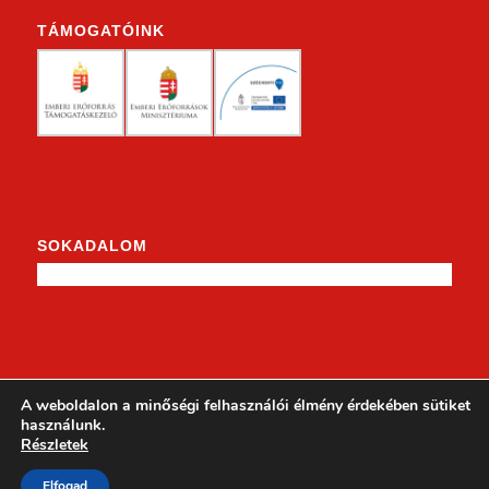
TÁMOGATÓINK
SOKADALOM
KENDERKE A FACEBOOKON
A weboldalon a minőségi felhasználói élmény érdekében sütiket
használunk.
Részletek
Elfogad