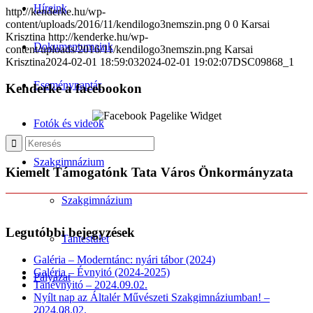
Híreink
http://kenderke.hu/wp-
content/uploads/2016/11/kendilogo3nemszin.png
0
0
Karsai
Krisztina
http://kenderke.hu/wp-
Dokumentumaink
content/uploads/2016/11/kendilogo3nemszin.png
Karsai
Krisztina
2024-02-01 18:59:03
2024-02-01 19:02:07
DSC09868_1
Eseménynaptár
Kenderke a facebookon
Fotók és videók
Szakgimnázium
Kiemelt Támogatónk Tata Város Önkormányzata
Szakgimnázium
Legutóbbi bejegyzések
Tantestület
Galéria – Moderntánc: nyári tábor (2024)
Galéria – Évnyitó (2024-2025)
Pályázat
Tanévnyitó – 2024.09.02.
Nyílt nap az Általér Művészeti Szakgimnáziumban! –
2024.08.02.