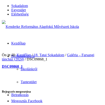
Sokadalom
Egyesület
Elérhetőség
Kezdőlap
Ön itt áll:
Kezdőlap
/
18. Tatai Sokadalom
/
Galéria – Farsangi
Bemutatkozunk
táncház (2024)
/
DSC09868_1
DSC09868_1
Iskolánkról
Tantestület
2024-02-01
/
by
Karsai Krisztina
Bejegyzés megosztása
Beiratkozás
Megosztás Facebook