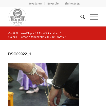
Sokadalom
Egyesület
Elérhetőség
Ön itt áll:
Kezdőlap
/
18. Tatai Sokadalom
/
Galéria – Farsangi táncház (2024)
/
DSC09922_1
DSC09922_1