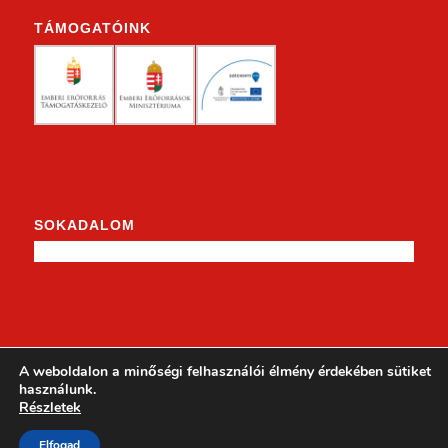
TÁMOGATÓINK
SOKADALOM
KENDERKE A FACEBOOKON
A weboldalon a minőségi felhasználói élmény érdekében sütiket
használunk.
Részletek
Elfogad