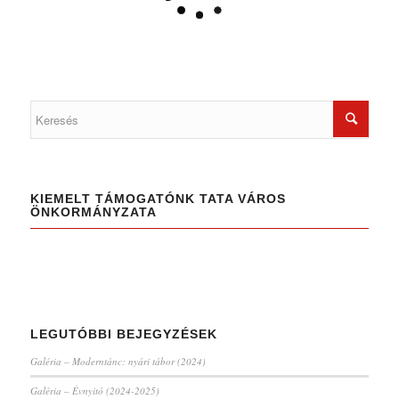
KIEMELT TÁMOGATÓNK TATA VÁROS
ÖNKORMÁNYZATA
LEGUTÓBBI BEJEGYZÉSEK
Galéria – Moderntánc: nyári tábor (2024)
Galéria – Évnyitó (2024-2025)