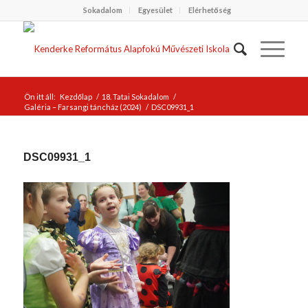
Sokadalom
Egyesület
Elérhetőség
Ön itt áll:
Kezdőlap
/
18. Tatai Sokadalom
/
Galéria – Farsangi táncház (2024)
/
DSC09931_1
DSC09931_1