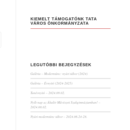
KIEMELT TÁMOGATÓNK TATA
VÁROS ÖNKORMÁNYZATA
LEGUTÓBBI BEJEGYZÉSEK
Galéria – Moderntánc: nyári tábor (2024)
Galéria – Évnyitó (2024-2025)
Tanévnyitó – 2024.09.02.
Nyílt nap az Általér Művészeti Szakgimnáziumban! –
2024.08.02.
Nyári moderntánc tábor – 2024.06.24-28.