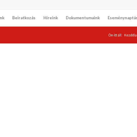
nk
Beiratkozás
Híreink
Dokumentumaink
Eseménynaptá
Ön itt áll:
Kezdőla