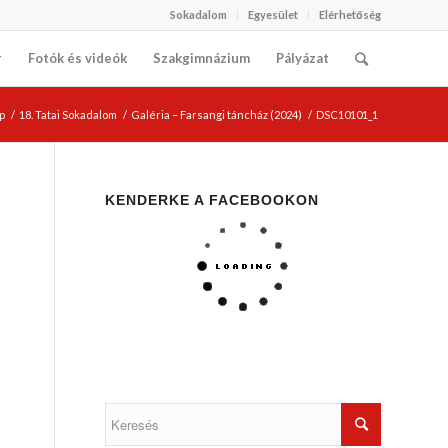
Sokadalom
Egyesület
Elérhetőség
r
Fotók és videók
Szakgimnázium
Pályázat
p
/
18. Tatai Sokadalom
/
Galéria – Farsangi táncház (2024)
/
DSC10101_1
KENDERKE A FACEBOOKON