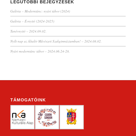
LEGUTÓBBI BEJEGYZÉSEK
Galéria – Moderntánc: nyári tábor (2024)
Galéria – Évnyitó (2024-2025)
Tanévnyitó – 2024.09.02.
Nyílt nap az Általér Művészeti Szakgimnáziumban! – 2024.08.02.
Nyári moderntánc tábor – 2024.06.24-28.
TÁMOGATÓINK