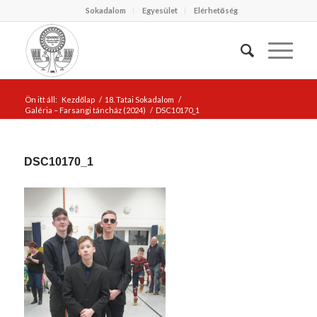
Sokadalom
Egyesület
Elérhetőség
Ön itt áll:
Kezdőlap
/
18. Tatai Sokadalom
/
Galéria – Farsangi táncház (2024)
/
DSC10170_1
DSC10170_1