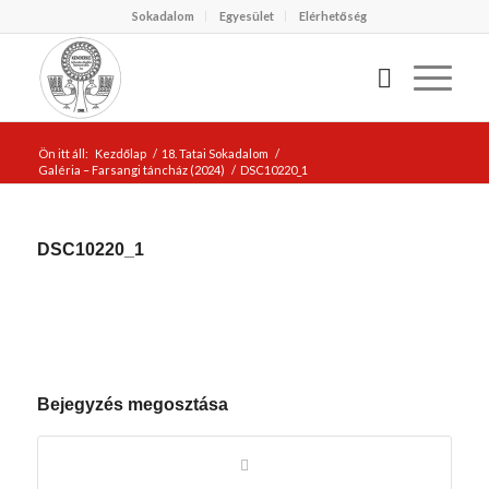
Sokadalom
Egyesület
Elérhetőség
Ön itt áll:
Kezdőlap
/
18. Tatai Sokadalom
/
Galéria – Farsangi táncház (2024)
/
DSC10220_1
DSC10220_1
Bejegyzés megosztása