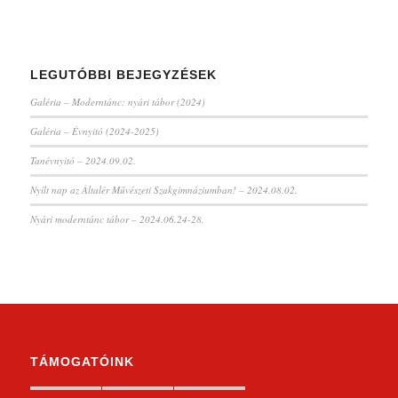
LEGUTÓBBI BEJEGYZÉSEK
Galéria – Moderntánc: nyári tábor (2024)
Galéria – Évnyitó (2024-2025)
Tanévnyitó – 2024.09.02.
Nyílt nap az Általér Művészeti Szakgimnáziumban! – 2024.08.02.
Nyári moderntánc tábor – 2024.06.24-28.
TÁMOGATÓINK