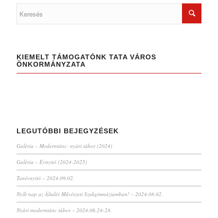
KIEMELT TÁMOGATÓNK TATA VÁROS
ÖNKORMÁNYZATA
LEGUTÓBBI BEJEGYZÉSEK
Galéria – Moderntánc: nyári tábor (2024)
Galéria – Évnyitó (2024-2025)
Tanévnyitó – 2024.09.02.
Nyílt nap az Általér Művészeti Szakgimnáziumban! – 2024.08.02.
Nyári moderntánc tábor – 2024.06.24-28.