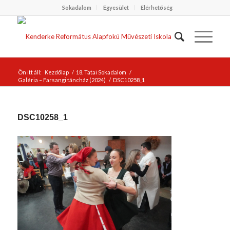
Sokadalom
Egyesület
Elérhetőség
Ön itt áll:
Kezdőlap
/
18. Tatai Sokadalom
/
Galéria – Farsangi táncház (2024)
/
DSC10258_1
DSC10258_1