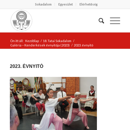
Sokadalom
Egyesület
Elérhetőség
Ön itt áll:
Kezdőlap
/
18. Tatai Sokadalom
/
Galéria – Kenderkések évnyitója (2023)
/
2023. évnyitó
2023. ÉVNYITÓ