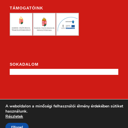
TÁMOGATÓINK
SOKADALOM
KENDERKE A FACEBOOKON
A weboldalon a minőségi felhasználói élmény érdekében sütiket
használunk.
Részletek
Elfogad